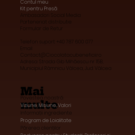
Contul meu
Kit pentru Presă
Ambasadori Social Media
Parteneriat distributie
Formular de Retur
Telefon suport: +40 787 600 077
Email:
Contact@Ciocolatacubeneficii.ro
Adresa: Strada Gib Mihăescu nr 15B,
Municipiul Râmnicu Vâlcea, Jud. Vâlcea
Mai
Povestea noastră
multe
Viziune, Misiune, Valori
Informații ingrediente
Program de Loialitate
Părerea clienților