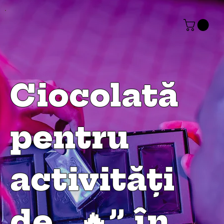
Ciocolată
pentru
activități
de „
🔥”
în