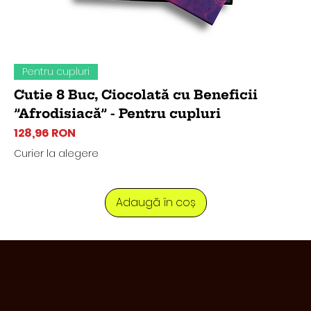
Pentru cupluri
Cutie 8 Buc, Ciocolată cu Beneficii
”Afrodisiacă” - Pentru cupluri
Preț
128,96 RON
Curier la alegere
Adaugă în coș