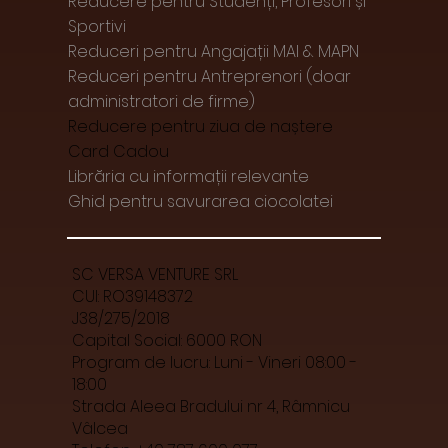
Reducere pentru Studenți, Profesori și
Sportivi
Reduceri pentru Angajații MAI & MAPN
Reduceri pentru Antreprenori (doar
administratori de firme)
Reducere pentru ziua de naștere
Card Cadou
Librăria cu informații relevante
Ghid pentru savurarea ciocolatei
SC VERSA VENTURE SRL
CUI: RO39148372
J38/275/2018
Capital Social: 6000 RON
Program de lucru: Luni - Vineri 08:00 -
18:00
Strada Aleea Bradului nr 4, Râmnicu
Vâlcea