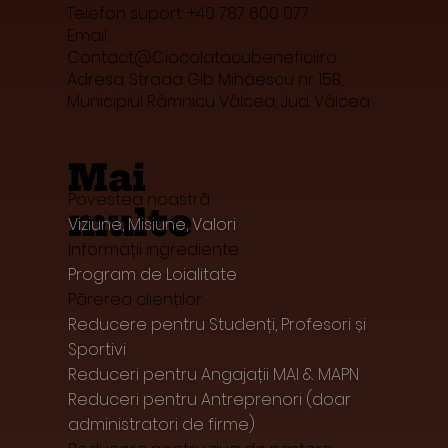
Telefon suport: +40 787 600 077
Email:
Contact@Ciocolatacubeneficii.ro
Adresa: Strada Gib Mihăescu nr 15B,
Municipiul Râmnicu Vâlcea, Jud. Vâlcea
Mai
Povestea noastră
multe
Viziune, Misiune, Valori
Informații ingrediente
Program de Loialitate
Părerea clienților
Reducere pentru Studenți, Profesori și
Sportivi
Reduceri pentru Angajații MAI & MAPN
Reduceri pentru Antreprenori (doar
administratori de firme)