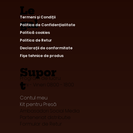
Le
Termeni și Condiții
gal
Politica de Confidențialitate
Politică cookies
Politica de Retur
Declarații de conformitate
Fișe tehnice de produs
Supor
Program de lucru:
t
Luni - Vineri 08:00 - 18:00
Contul meu
Kit pentru Presă
Ambasadori Social Media
Parteneriat distributie
Formular de Retur