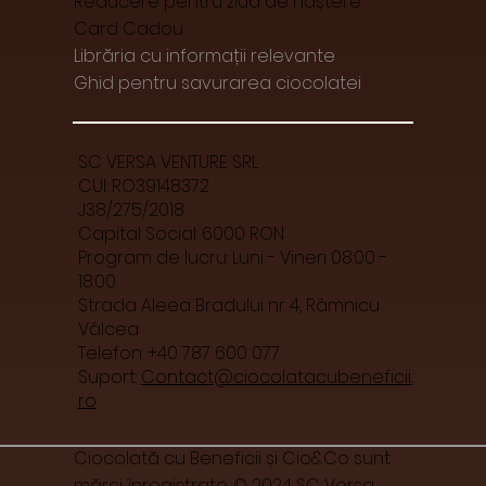
Reducere pentru ziua de naștere
Card Cadou
Librăria cu informații relevante
Ghid pentru savurarea ciocolatei
SC VERSA VENTURE SRL
CUI: RO39148372
J38/275/2018
Capital Social: 6000 RON
Program de lucru: Luni - Vineri 08:00 -
18:00
Strada Aleea Bradului nr 4, Râmnicu
Vâlcea
Telefon: +40 787 600 077
Suport:
Contact@ciocolatacubeneficii.
ro
Ciocolată cu Beneficii și Cio&Co sunt
mărci înregistrate. © 2024 SC Versa