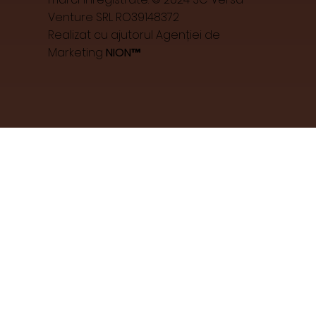
Venture SRL RO39148372
Realizat cu ajutorul Agenției de
Marketing
NION™