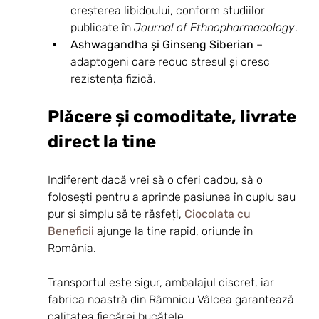
creșterea libidoului, conform studiilor 
publicate în 
Journal of Ethnopharmacology
.
Ashwagandha și Ginseng Siberian
 – 
adaptogeni care reduc stresul și cresc 
rezistența fizică.
Plăcere și comoditate, livrate 
direct la tine
Indiferent dacă vrei să o oferi cadou, să o 
folosești pentru a aprinde pasiunea în cuplu sau 
pur și simplu să te răsfeți, 
Ciocolata cu 
Beneficii
 ajunge la tine rapid, oriunde în 
România.
Transportul este sigur, ambalajul discret, iar 
fabrica noastră din Râmnicu Vâlcea garantează 
calitatea fiecărei bucățele.