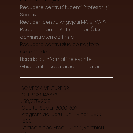
Reducere pentru Studenți, Profesori și
Sportivi
Reduceri pentru Angajații MAI & MAPN
Reduceri pentru Antreprenori (doar
administratori de firme)
Reducere pentru ziua de naștere
Card Cadou
Librăria cu informații relevante
Ghid pentru savurarea ciocolatei
SC VERSA VENTURE SRL
CUI: RO39148372
J38/275/2018
Capital Social: 6000 RON
Program de lucru: Luni - Vineri 08:00 -
18:00
Strada Aleea Bradului nr 4, Râmnicu