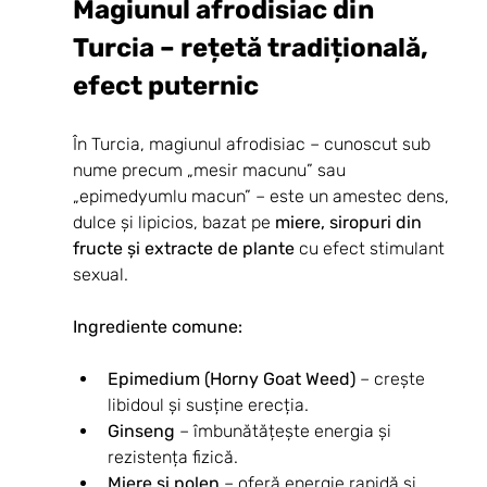
Magiunul afrodisiac din 
Turcia – rețetă tradițională, 
efect puternic
În Turcia, magiunul afrodisiac – cunoscut sub 
nume precum „mesir macunu” sau 
„epimedyumlu macun” – este un amestec dens, 
dulce și lipicios, bazat pe 
miere, siropuri din 
fructe și extracte de plante
 cu efect stimulant 
sexual.
Ingrediente comune:
Epimedium (Horny Goat Weed)
 – crește 
libidoul și susține erecția.
Ginseng
 – îmbunătățește energia și 
rezistența fizică.
Miere și polen
 – oferă energie rapidă și 