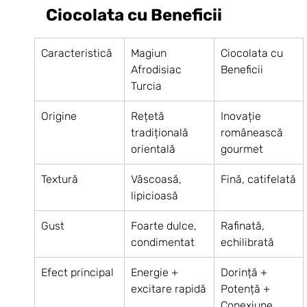
Ciocolata cu Beneficii
Caracteristică
Magiun 
Ciocolata cu 
Afrodisiac 
Beneficii
Turcia
Origine
Rețetă 
Inovație 
tradițională 
românească 
orientală
gourmet
Textură
Vâscoasă, 
Fină, catifelată
lipicioasă
Gust
Foarte dulce, 
Rafinată, 
condimentat
echilibrată
Efect principal
Energie + 
Dorință + 
excitare rapidă
Potență + 
Conexiune 