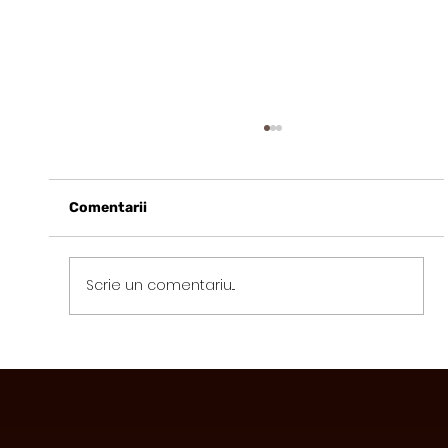
Comentarii
Scrie un comentariu...
Avantajele Consumului de Ciocolată
Funcțională