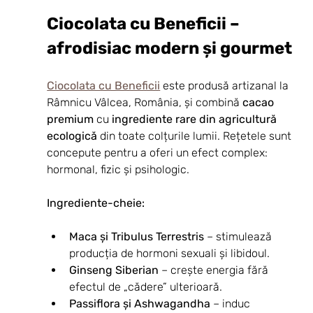
Ciocolata cu Beneficii – 
afrodisiac modern și gourmet
Ciocolata cu Beneficii
 este produsă artizanal la 
Râmnicu Vâlcea, România, și combină 
cacao 
premium
 cu 
ingrediente rare din agricultură 
ecologică
 din toate colțurile lumii. Rețetele sunt 
concepute pentru a oferi un efect complex: 
hormonal, fizic și psihologic.
Ingrediente-cheie:
Maca și Tribulus Terrestris
 – stimulează 
producția de hormoni sexuali și libidoul.
Ginseng Siberian
 – crește energia fără 
efectul de „cădere” ulterioară.
Passiflora și Ashwagandha
 – induc 