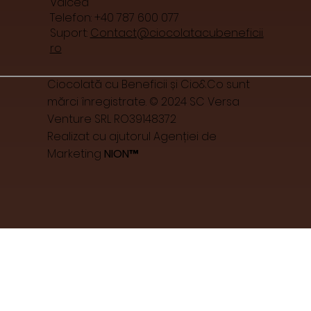
Vâlcea
Telefon: +40 787 600 077
Suport:
Contact@ciocolatacubeneficii.
ro
Ciocolată cu Beneficii și Cio&Co sunt
mărci înregistrate. © 2024 SC Versa
Venture SRL RO39148372
Realizat cu ajutorul Agenției de
Marketing
NION™