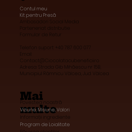
Contul meu
Kit pentru Presă
Ambasadori Social Media
Parteneriat distributie
Formular de Retur
Telefon suport: +40 787 600 077
Email:
Contact@Ciocolatacubeneficii.ro
Adresa: Strada Gib Mihăescu nr 15B,
Municipiul Râmnicu Vâlcea, Jud. Vâlcea
Mai
Povestea noastră
multe
Viziune, Misiune, Valori
Informații ingrediente
Program de Loialitate
Părerea clienților