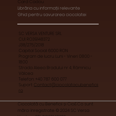
Card Cadou
Librăria cu informații relevante
Ghid pentru savurarea ciocolatei
SC VERSA VENTURE SRL
CUI: RO39148372
J38/275/2018
Capital Social: 6000 RON
Program de lucru: Luni - Vineri 08:00 -
18:00
Strada Aleea Bradului nr 4, Râmnicu
Vâlcea
Telefon: +40 787 600 077
Suport:
Contact@ciocolatacubeneficii.
ro
Ciocolată cu Beneficii și Cio&Co sunt
mărci înregistrate. © 2024 SC Versa