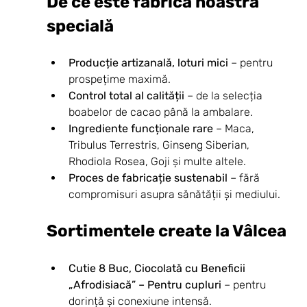
De ce este fabrica noastră 
specială
Producție artizanală, loturi mici
 – pentru 
prospețime maximă.
Control total al calității
 – de la selecția 
boabelor de cacao până la ambalare.
Ingrediente funcționale rare
 – Maca, 
Tribulus Terrestris, Ginseng Siberian, 
Rhodiola Rosea, Goji și multe altele.
Proces de fabricație sustenabil
 – fără 
compromisuri asupra sănătății și mediului.
Sortimentele create la Vâlcea
Cutie 8 Buc, Ciocolată cu Beneficii 
„Afrodisiacă” – Pentru cupluri
 – pentru 
dorință și conexiune intensă.