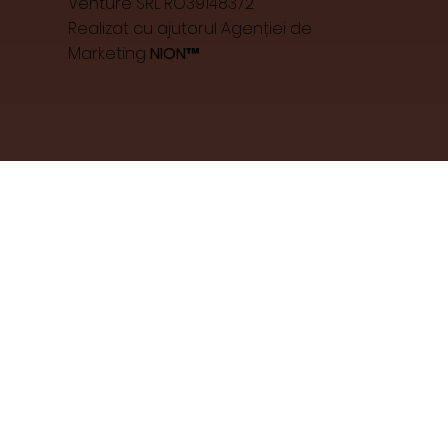
Venture SRL RO39148372
Realizat cu ajutorul Agenției de
Marketing
NION™