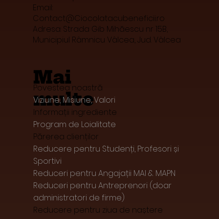
Email:
Contact@Ciocolatacubeneficii.ro
Adresa: Strada Gib Mihăescu nr 15B,
Municipiul Râmnicu Vâlcea, Jud. Vâlcea
Mai
Povestea noastră
multe
Viziune, Misiune, Valori
Informații ingrediente
Program de Loialitate
Părerea clienților
Reducere pentru Studenți, Profesori și
Sportivi
Reduceri pentru Angajații MAI & MAPN
Reduceri pentru Antreprenori (doar
administratori de firme)
Reducere pentru ziua de naștere