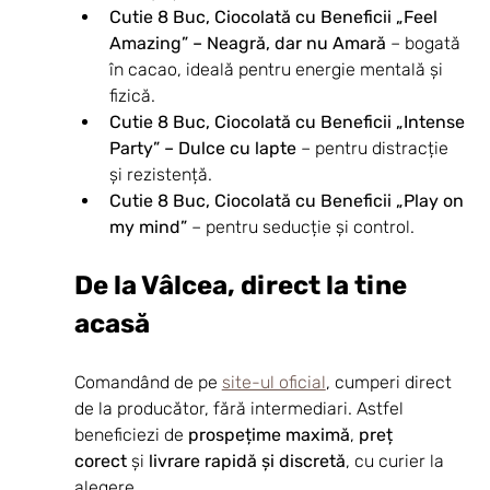
Cutie 8 Buc, Ciocolată cu Beneficii „Feel 
Amazing” – Neagră, dar nu Amară
 – bogată 
în cacao, ideală pentru energie mentală și 
fizică.
Cutie 8 Buc, Ciocolată cu Beneficii „Intense 
Party” – Dulce cu lapte
 – pentru distracție 
și rezistență.
Cutie 8 Buc, Ciocolată cu Beneficii „Play on 
my mind”
 – pentru seducție și control.
De la Vâlcea, direct la tine 
acasă
Comandând de pe 
site-ul oficial
, cumperi direct 
de la producător, fără intermediari. Astfel 
beneficiezi de 
prospețime maximă
, 
preț 
corect
 și 
livrare rapidă și discretă
, cu curier la 
alegere.