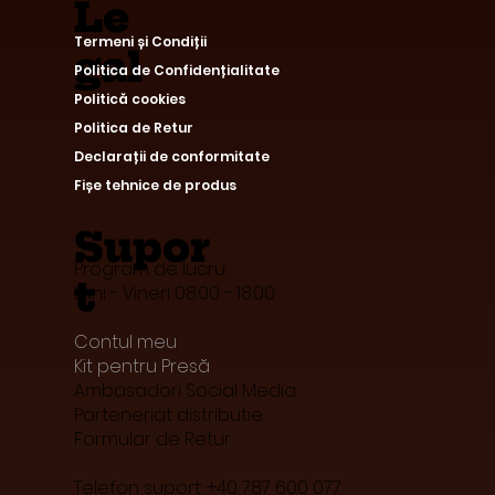
Le
Termeni și Condiții
gal
Politica de Confidențialitate
Politică cookies
Politica de Retur
Declarații de conformitate
Fișe tehnice de produs
Supor
Program de lucru:
t
Luni - Vineri 08:00 - 18:00
Contul meu
Kit pentru Presă
Ambasadori Social Media
Parteneriat distributie
Formular de Retur
Telefon suport: +40 787 600 077