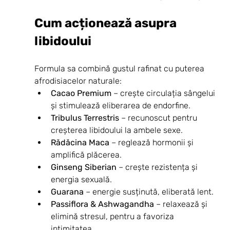
Cum acționează asupra 
libidoului
Formula sa combină gustul rafinat cu puterea 
afrodisiacelor naturale:
Cacao Premium
 – crește circulația sângelui 
și stimulează eliberarea de endorfine.
Tribulus Terrestris
 – recunoscut pentru 
creșterea libidoului la ambele sexe.
Rădăcina Maca
 – reglează hormonii și 
amplifică plăcerea.
Ginseng Siberian
 – crește rezistența și 
energia sexuală.
Guarana
 – energie susținută, eliberată lent.
Passiflora & Ashwagandha
 – relaxează și 
elimină stresul, pentru a favoriza 
intimitatea.