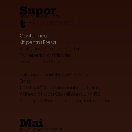
Supor
Program de lucru:
t
Luni - Vineri 08:00 - 18:00
Contul meu
Kit pentru Presă
Ambasadori Social Media
Parteneriat distributie
Formular de Retur
Telefon suport: +40 787 600 077
Email:
Contact@Ciocolatacubeneficii.ro
Adresa: Strada Gib Mihăescu nr 15B,
Municipiul Râmnicu Vâlcea, Jud. Vâlcea
Mai
Povestea noastră