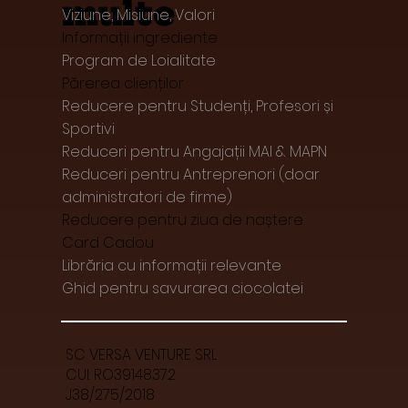
multe
Viziune, Misiune, Valori
Informații ingrediente
Program de Loialitate
Părerea clienților
Reducere pentru Studenți, Profesori și
Sportivi
Reduceri pentru Angajații MAI & MAPN
Reduceri pentru Antreprenori (doar
administratori de firme)
Reducere pentru ziua de naștere
Card Cadou
Librăria cu informații relevante
Ghid pentru savurarea ciocolatei
SC VERSA VENTURE SRL
CUI: RO39148372
J38/275/2018