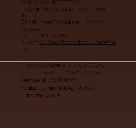
Capital Social: 6000 RON
Program de lucru: Luni - Vineri 08:00 -
18:00
Strada Aleea Bradului nr 4, Râmnicu
Vâlcea
Telefon: +40 787 600 077
Suport:
Contact@ciocolatacubeneficii.
ro
Ciocolată cu Beneficii și Cio&Co sunt
mărci înregistrate. © 2024 SC Versa
Venture SRL RO39148372
Realizat cu ajutorul Agenției de
Marketing
NION™