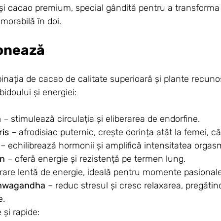
 și cacao premium, special gândită pentru a transforma 
morabilă în doi.
onează
inația de cacao de calitate superioară și plante recun
bidoului și energiei:
m
 – stimulează circulația și eliberarea de endorfine.
ris
 – afrodisiac puternic, crește dorința atât la femei, cât
 – echilibrează hormonii și amplifică intensitatea orgas
an
 – oferă energie și rezistență pe termen lung.
erare lentă de energie, ideală pentru momente pasionale
shwagandha
 – reduc stresul și cresc relaxarea, pregătin
e.
 și rapide: