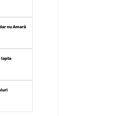
 dar nu Amară
 lapte
luri