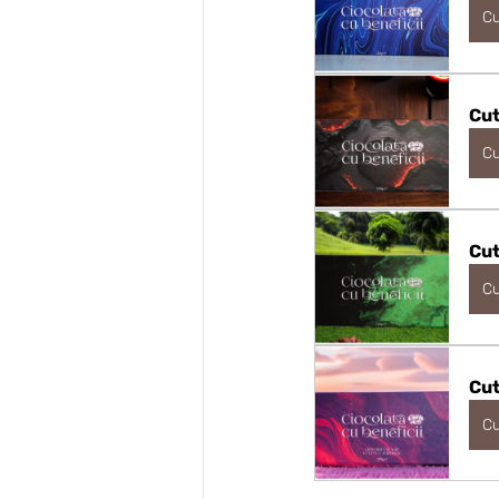
C
Cut
C
Cut
C
Cut
C