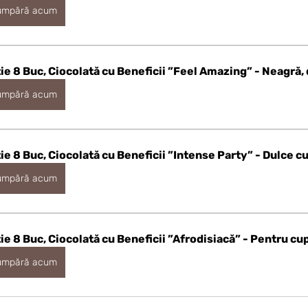
umpără acum
ie 8 Buc, Ciocolată cu Beneficii ”Feel Amazing” - Neagră,
umpără acum
ie 8 Buc, Ciocolată cu Beneficii ”Intense Party” - Dulce cu
umpără acum
ie 8 Buc, Ciocolată cu Beneficii ”Afrodisiacă” - Pentru cup
umpără acum