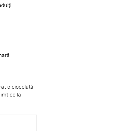
dulți.
mară
at o ciocolată 
imt de la 