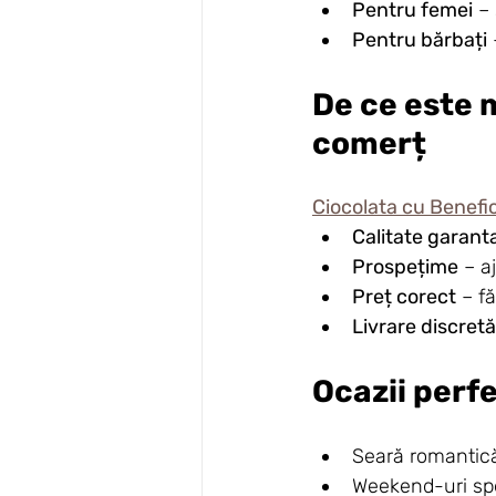
Pentru femei
 –
Pentru bărbați
De ce este 
comerț
Ciocolata cu Benefic
Calitate garant
Prospețime
 – a
Preț corect
 – f
Livrare discretă
Ocazii perf
Seară romantic
Weekend-uri spe