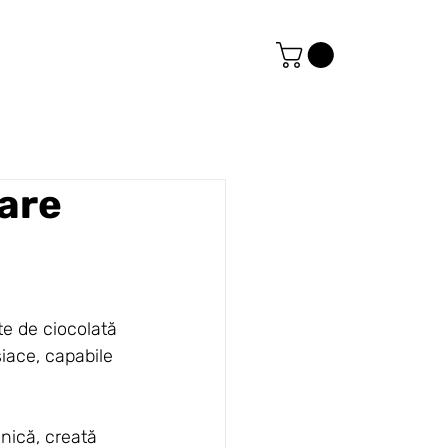
care
te de ciocolată 
iace, capabile 
unică, creată 