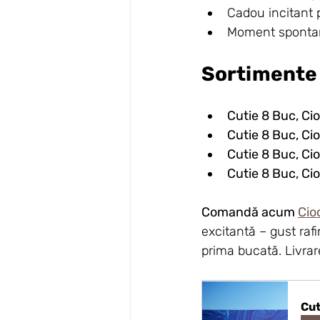
Cadou incitant p
Moment spontan 
Sortimente 
Cutie 8 Buc, Cio
Cutie 8 Buc, Ci
Cutie 8 Buc, Cio
Cutie 8 Buc, Ci
Comandă acum 
Cio
excitantă – gust raf
prima bucată. Livrare
Cut