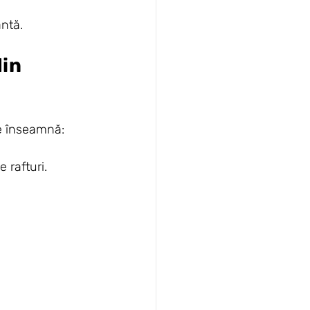
antă.
in 
ce înseamnă:
 rafturi.