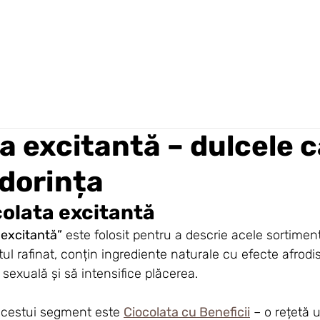
a excitantă – dulcele 
dorința
colata excitantă
 excitantă”
 este folosit pentru a descrie acele sortimen
ul rafinat, conțin ingrediente naturale cu efecte afrodis
 sexuală și să intensifice plăcerea.
acestui segment este 
Ciocolata cu Beneficii
 – o rețetă 