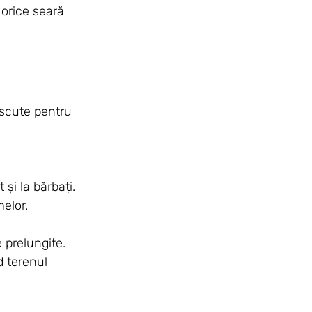
orice seară 
oscute pentru 
 și la bărbați.
melor.
 prelungite.
d terenul 