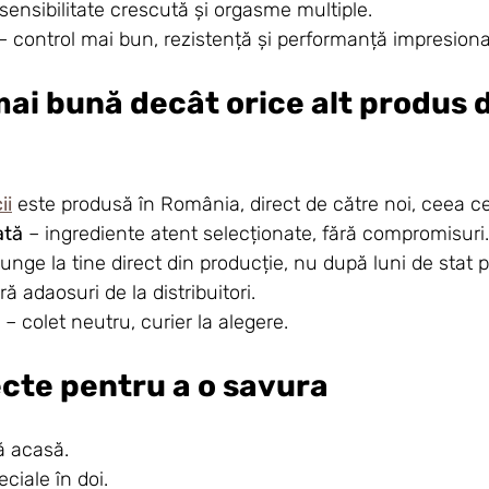
 sensibilitate crescută și orgasme multiple.
 – control mai bun, rezistență și performanță impresion
mai bună decât orice alt produs d
ii
 este produsă în România, direct de către noi, ceea 
ată
 – ingrediente atent selecționate, fără compromisuri.
junge la tine direct din producție, nu după luni de stat pe
ără adaosuri de la distribuitori.
 – colet neutru, curier la alegere.
ecte pentru a o savura
ă acasă.
ciale în doi.