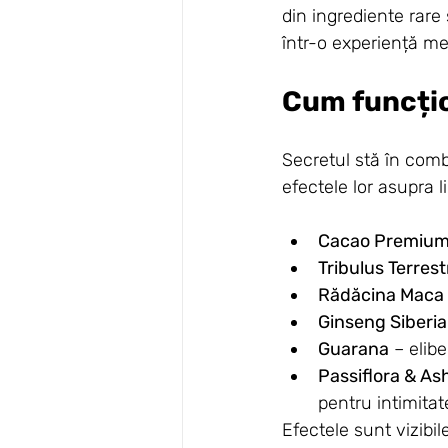
din ingrediente rare
într-o experiență me
Cum funcți
Secretul stă în comb
efectele lor asupra li
Cacao Premiu
Tribulus Terrest
Rădăcina Maca
Ginseng Siberi
Guarana
 – elib
Passiflora & A
pentru intimitat
Efectele sunt vizibile