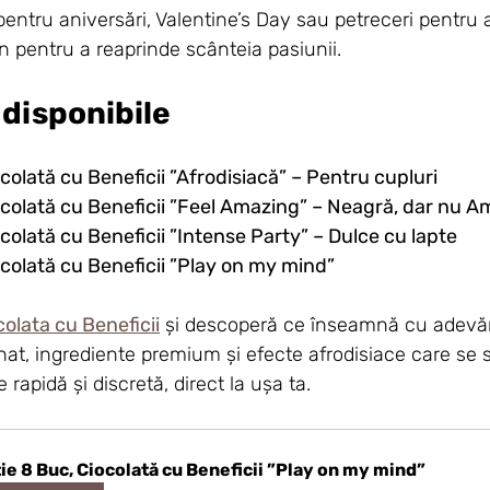
entru aniversări, Valentine’s Day sau petreceri pentru a
pentru a reaprinde scânteia pasiunii.
disponibile
colată cu Beneficii ”Afrodisiacă” – Pentru cupluri
ocolată cu Beneficii ”Feel Amazing” – Neagră, dar nu A
colată cu Beneficii ”Intense Party” – Dulce cu lapte
ocolată cu Beneficii ”Play on my mind”
colata cu Beneficii
 și descoperă ce înseamnă cu adevăr
inat, ingrediente premium și efecte afrodisiace care se s
 rapidă și discretă, direct la ușa ta.
ie 8 Buc, Ciocolată cu Beneficii ”Play on my mind”