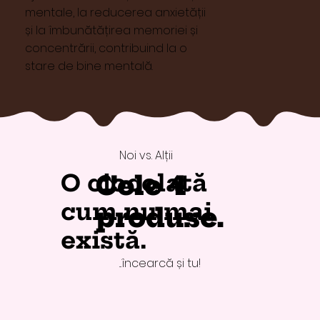
mentale, la reducerea anxietății
și la îmbunătățirea memoriei și
concentrării, contribuind la o
stare de bine mentală.
Noi vs. Alții
O ciocolată
Cele 4
cum nu mai
produse.
există.
...încearcă și tu!