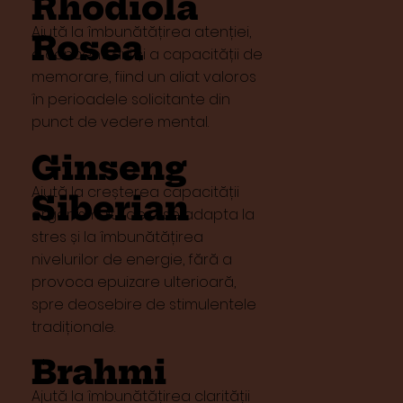
Rhodiola
Ajută la îmbunătățirea atenției,
Rosea
a concentrării și a capacității de
memorare, fiind un aliat valoros
în perioadele solicitante din
punct de vedere mental.
Ginseng
Ajută la creșterea capacității
Siberian
organismului de a se adapta la
stres și la îmbunătățirea
nivelurilor de energie, fără a
provoca epuizare ulterioară,
spre deosebire de stimulentele
tradiționale.
Brahmi
Ajută la îmbunătățirea clarității