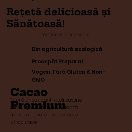
Rețetă delicioasă și
Sănătoasă!
fabricată în România.
Din agricultură ecologică
Proaspăt Preparat
Vegan, Fără Gluten & Non-
GMO
Cacao
Oferă antioxidanți vitali, susține
Premium
inima și circulația, stimulează
mintea și poate avea efecte
afrodisiace.