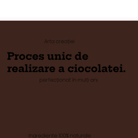
Arta creației
Proces unic de
realizare a ciocolatei.
perfecționat în mulți ani.
Ingrediente 100% naturale