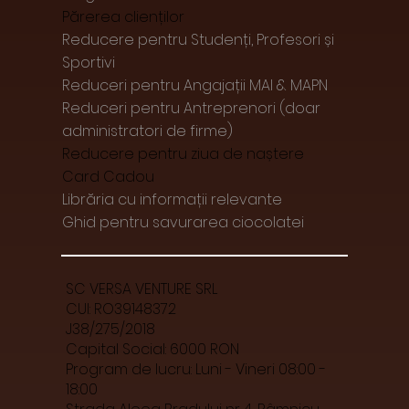
Părerea clienților
Reducere pentru Studenți, Profesori și
Sportivi
Reduceri pentru Angajații MAI & MAPN
Reduceri pentru Antreprenori (doar
administratori de firme)
Reducere pentru ziua de naștere
Card Cadou
Librăria cu informații relevante
Ghid pentru savurarea ciocolatei
SC VERSA VENTURE SRL
CUI: RO39148372
J38/275/2018
Capital Social: 6000 RON
Program de lucru: Luni - Vineri 08:00 -
18:00