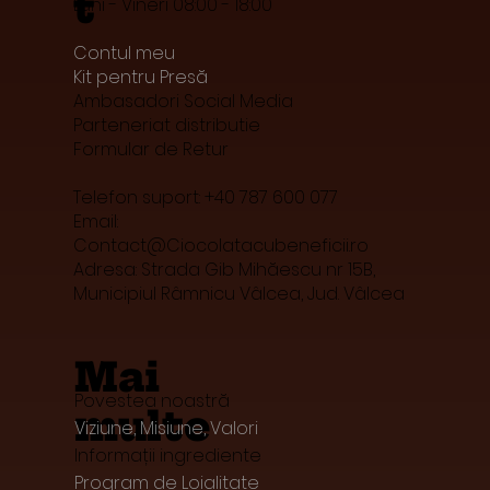
t
Luni - Vineri 08:00 - 18:00
Contul meu
Kit pentru Presă
Ambasadori Social Media
Parteneriat distributie
Formular de Retur
Telefon suport: +40 787 600 077
Email:
Contact@Ciocolatacubeneficii.ro
Adresa: Strada Gib Mihăescu nr 15B,
Municipiul Râmnicu Vâlcea, Jud. Vâlcea
Mai
Povestea noastră
multe
Viziune, Misiune, Valori
Informații ingrediente
Program de Loialitate