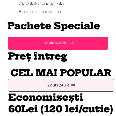
Ciocolată funcțională
8 tablete proaspete
Pachete Speciale
1 cutie 149 lei 🧘🏻‍♀️
Preț întreg
CEL MAI POPULAR
2 cutii 240 lei 💤
Economisești
60Lei (120 lei/cutie)