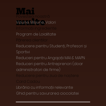
Contact@Ciocolatacubeneficii.ro
Adresa: Strada Gib Mihăescu nr 15B,
Municipiul Râmnicu Vâlcea, Jud. Vâlcea
Mai
Povestea noastră
multe
Viziune, Misiune, Valori
Informații ingrediente
Program de Loialitate
Părerea clienților
Reducere pentru Studenți, Profesori și
Sportivi
Reduceri pentru Angajații MAI & MAPN
Reduceri pentru Antreprenori (doar
administratori de firme)
Reducere pentru ziua de naștere
Card Cadou