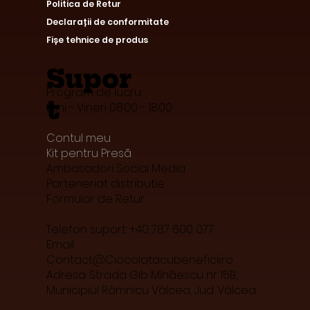
Termeni și Condiții
gal
Politica de Confidențialitate
Politică cookies
Politica de Retur
Declarații de conformitate
Fișe tehnice de produs
Supor
Program de lucru:
t
Luni - Vineri 08:00 - 18:00
Contul meu
Kit pentru Presă
Ambasadori Social Media
Parteneriat distributie
Formular de Retur
Telefon suport: +40 787 600 077
Email: