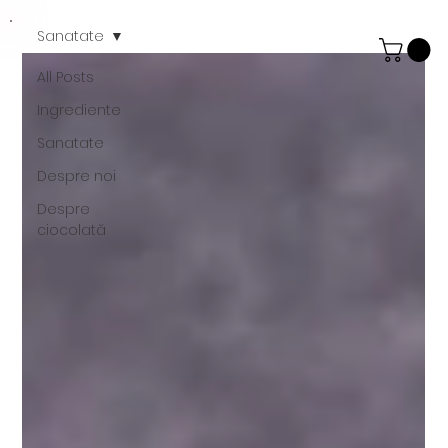
Sanatate
All Posts
Ingrediente
Sanatate
Despre noi
Despre
ciocolată