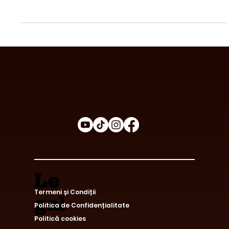
Te-ai gândit vreodată că ciocolata ar putea să fie o
modalitate delicioasă de a-ți îmbunătăți starea de
bine? Astăzi, îți voi dezvălui...
Le