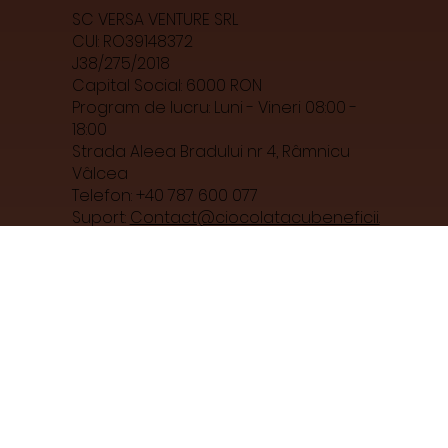
Librăria cu informații relevante
Ghid pentru savurarea ciocolatei
SC VERSA VENTURE SRL
CUI: RO39148372
J38/275/2018
Capital Social: 6000 RON
Program de lucru: Luni - Vineri 08:00 -
18:00
Strada Aleea Bradului nr 4, Râmnicu
Vâlcea
Telefon: +40 787 600 077
Suport:
Contact@ciocolatacubeneficii.
ro
Ciocolată cu Beneficii și Cio&Co sunt
mărci înregistrate. © 2024 SC Versa
Venture SRL RO39148372