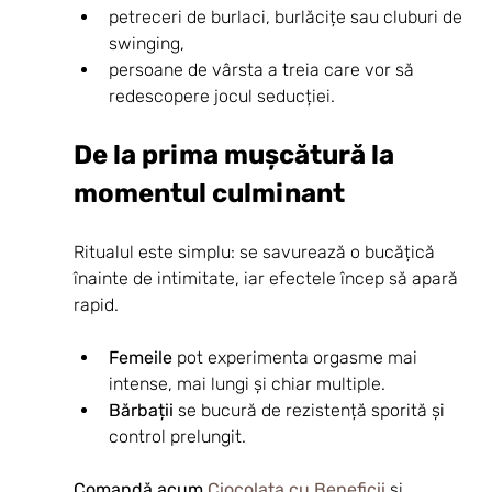
petreceri de burlaci, burlăcițe sau cluburi de 
swinging,
persoane de vârsta a treia care vor să 
redescopere jocul seducției.
De la prima mușcătură la 
momentul culminant
Ritualul este simplu: se savurează o bucățică 
înainte de intimitate, iar efectele încep să apară 
rapid.
Femeile
 pot experimenta orgasme mai 
intense, mai lungi și chiar multiple.
Bărbații
 se bucură de rezistență sporită și 
control prelungit.
Comandă acum 
Ciocolata cu Beneficii
 și 