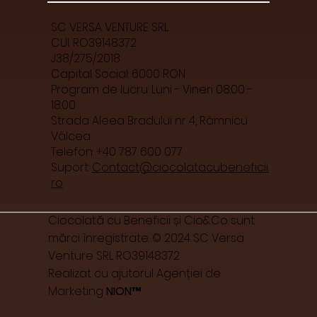
SC VERSA VENTURE SRL
CUI: RO39148372
J38/275/2018
Capital Social: 6000 RON
Program de lucru: Luni - Vineri 08:00 -
18:00
Strada Aleea Bradului nr 4, Râmnicu
Vâlcea
Telefon: +40 787 600 077
Suport:
Contact@ciocolatacubeneficii.
ro
Ciocolată cu Beneficii și Cio&Co sunt
mărci înregistrate. © 2024 SC Versa
Venture SRL RO39148372
Realizat cu ajutorul Agenției de
Marketing
NION™