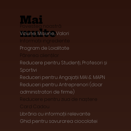
Mai
Povestea noastră
multe
Viziune, Misiune, Valori
Informații ingrediente
Program de Loialitate
Părerea clienților
Reducere pentru Studenți, Profesori și
Sportivi
Reduceri pentru Angajații MAI & MAPN
Reduceri pentru Antreprenori (doar
administratori de firme)
Reducere pentru ziua de naștere
Card Cadou
Librăria cu informații relevante
Ghid pentru savurarea ciocolatei