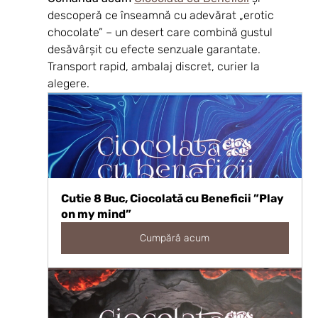
descoperă ce înseamnă cu adevărat „erotic 
chocolate” – un desert care combină gustul 
desăvârșit cu efecte senzuale garantate. 
Transport rapid, ambalaj discret, curier la 
alegere.
Cutie 8 Buc, Ciocolată cu Beneficii ”Play 
on my mind”
Cumpără acum