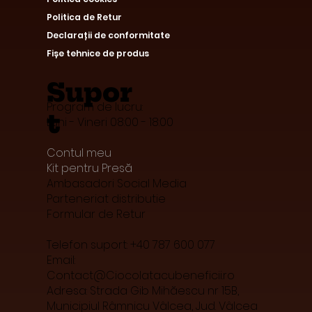
Politica de Retur
Declarații de conformitate
Fișe tehnice de produs
Supor
Program de lucru:
t
Luni - Vineri 08:00 - 18:00
Contul meu
Kit pentru Presă
Ambasadori Social Media
Parteneriat distributie
Formular de Retur
Telefon suport: +40 787 600 077
Email:
Contact@Ciocolatacubeneficii.ro
Adresa: Strada Gib Mihăescu nr 15B,
Municipiul Râmnicu Vâlcea, Jud. Vâlcea