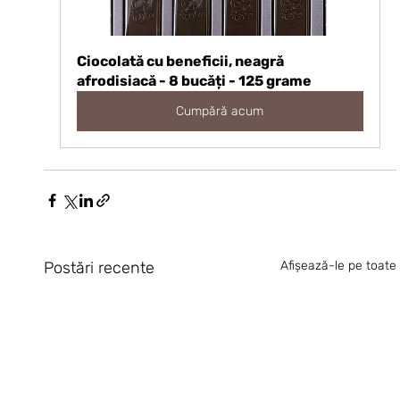
Ciocolată cu beneficii, neagră 
afrodisiacă - 8 bucăți - 125 grame
Cumpără acum
Postări recente
Afișează-le pe toate