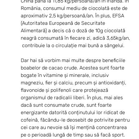
China până la 11,85 kg/persoană/an în Irlanda. În 
România, consumul mediu de ciocolată este de 
aproximativ 2,5 kg/persoană/an. În plus, EFSA 
(Autoritatea Europeană de Securitate 
Alimentară) a decis că o doză de 10g ciocolată 
neagră consumată în fiecare zi, adică 3,65kg/an, 
 contribuie la o circulație mai bună a sângelui.
Dar hai să vorbim mai multe despre beneficiile 
boabelor de cacao crude. Acestea sunt foarte 
bogate în vitamine și minerale, inclusiv 
magneziu, fier și calciu, precum și antioxidanți, 
flavonoide și polifenoli care protejează 
organismul de radicalii liberi. În plus, mai ales 
dacă sunt consumate crude, sunt foarte 
energizante datorită conținutului lor ridicat de 
cofeină, făcându-le deosebit de potrivite pentru 
cei care au nevoie să își mențină concentrarea 
pe o perioadă lungă de timp sau să facă sport.