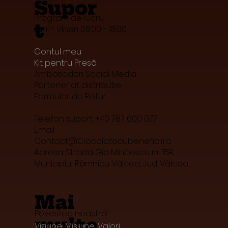
Supor
Program de lucru:
t
Luni - Vineri 08:00 - 18:00
Contul meu
Kit pentru Presă
Ambasadori Social Media
Parteneriat distributie
Formular de Retur
Telefon suport: +40 787 600 077
Email:
Contact@Ciocolatacubeneficii.ro
Adresa: Strada Gib Mihăescu nr 15B,
Municipiul Râmnicu Vâlcea, Jud. Vâlcea
Mai
Povestea noastră
multe
Viziune, Misiune, Valori