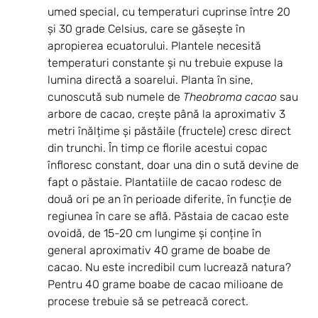
umed special, cu temperaturi cuprinse între 20 
și 30 grade Celsius, care se găsește în 
apropierea ecuatorului. Plantele necesită 
temperaturi constante și nu trebuie expuse la 
lumina directă a soarelui. Planta în sine, 
cunoscută sub numele de 
Theobroma cacao 
sau 
arbore de cacao, crește până la aproximativ 3 
metri înălțime și păstăile (fructele) cresc direct 
din trunchi. În timp ce florile acestui copac 
înfloresc constant, doar una din o sută devine de 
fapt o păstaie. Plantatiile de cacao rodesc de 
două ori pe an în perioade diferite, în funcție de 
regiunea în care se află. Păstaia de cacao este 
ovoidă, de 15-20 cm lungime și conține în 
general aproximativ 40 grame de boabe de 
cacao. Nu este incredibil cum lucrează natura? 
Pentru 40 grame boabe de cacao milioane de 
procese trebuie să se petreacă corect.