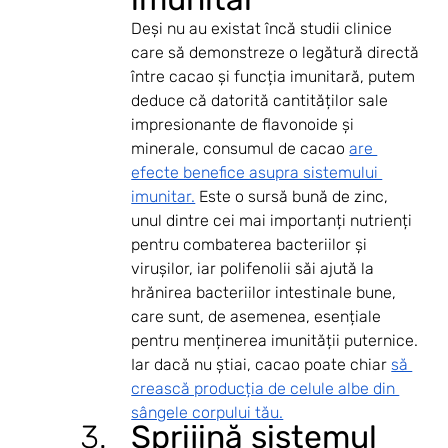
Deși nu au existat încă studii clinice 
care să demonstreze o legătură directă 
între cacao și funcția imunitară, putem 
deduce că datorită cantităților sale 
impresionante de flavonoide și 
minerale, consumul de cacao 
are 
efecte benefice asupra sistemului 
imunitar.
 Este o sursă bună de zinc, 
unul dintre cei mai importanți nutrienți 
pentru combaterea bacteriilor și 
virușilor, iar polifenolii săi ajută la 
hrănirea bacteriilor intestinale bune, 
care sunt, de asemenea, esențiale 
pentru menținerea imunității puternice. 
Iar dacă nu știai, cacao poate chiar 
să 
crească producția de celule albe din 
sângele corpului tău.
Sprijină sistemul 