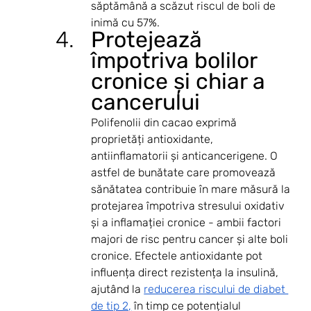
săptămână a scăzut riscul de boli de 
inimă cu 57%. 
Protejează 
împotriva bolilor 
cronice și chiar a 
cancerului
Polifenolii din cacao exprimă 
proprietăți antioxidante, 
antiinflamatorii și anticancerigene. O 
astfel de bunătate care promovează 
sănătatea contribuie în mare măsură la 
protejarea împotriva stresului oxidativ 
și a inflamației cronice - ambii factori 
majori de risc pentru cancer și alte boli 
cronice. Efectele antioxidante pot 
influența direct rezistența la insulină, 
ajutând la 
reducerea riscului de diabet 
de tip 2,
 în timp ce potențialul 