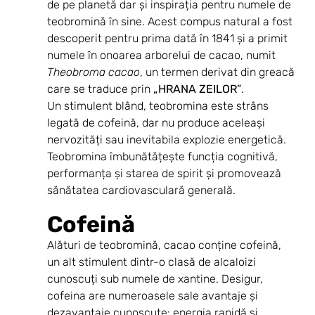
de pe planetă dar și inspirația pentru numele de 
teobromină în sine. Acest compus natural a fost 
descoperit pentru prima dată în 1841 și a primit 
numele în onoarea arborelui de cacao, numit 
Theobroma cacao
, un termen derivat din greacă 
care se traduce prin 
„HRANA ZEILOR”
.
Un stimulent blând, teobromina este strâns 
legată de cofeină, dar nu produce aceleași 
nervozități sau inevitabila explozie energetică. 
Teobromina îmbunătățește funcția cognitivă, 
performanța și starea de spirit și promovează 
sănătatea cardiovasculară generală.
Cofeină
Alături de teobromină, cacao conține cofeină, 
un alt stimulent dintr-o clasă de alcaloizi 
cunoscuți sub numele de xantine. Desigur, 
cofeina are numeroasele sale avantaje și 
dezavantaje cunoscute: energia rapidă și 