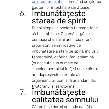
un efect prebiotic,
 stimulând creșterea 
bacteriilor intestinale sănătoase.
Îmbunătățește 
starea de spirit
Pur și simplu, ciocolata te poate face 
să te simți bine. O gamă largă de 
compuși chimici ai acestuia oferă 
proprietăți semnificative de 
îmbunătățire a stării de spirit, inclusiv 
teobromină, cofeina, feniletilamină 
(cunoscută sub numele de 
„medicamentul iubirii”) și unele dintre 
antidepresivele naturale ale 
organismului, cum ar fi anandamida, 
triptofanul și serotonină.
Îmbunătățește 
calitatea somnului
Cât de bine dormi depinde de cât de 