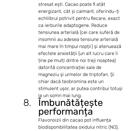
stresat ești. Cacao poate fi atât 
energizant, cât și calmant, oferindu-ți 
echilibrul potrivit pentru fiecare, exact 
ca ierburile adaptogene. Reduce 
tensiunea arterială (cei care suferă de 
insomnii au adesea tensiune arterială 
mai mare în timpul nopții) și atenuează 
efectele anxietății (un alt lucru care îi 
ține pe mulți dintre noi treji noaptea) 
datorită concentrației sale de 
magneziu și urmelor de triptofan. Și 
chiar dacă teobromina este un 
stimulent ușor, ar putea contribui totuși 
la un somn mai lung.
Îmbunătățește 
performanța
Flavonoizii din cacao pot influența 
biodisponibilitatea oxidului nitric (NO), 