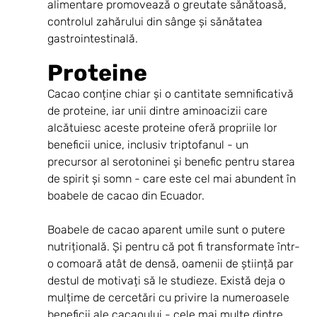
alimentare promovează o greutate sănătoasă, 
controlul zahărului din sânge și sănătatea 
gastrointestinală. 
Proteine
Cacao conține chiar și o cantitate semnificativă 
de proteine, iar unii dintre aminoacizii care 
alcătuiesc aceste proteine oferă propriile lor 
beneficii unice, inclusiv triptofanul - un 
precursor al serotoninei și benefic pentru starea 
de spirit și somn - care este cel mai abundent în 
boabele de cacao din Ecuador.
Boabele de cacao aparent umile sunt o putere 
nutrițională. Și pentru că pot fi transformate într-
o comoară atât de densă, oamenii de știință par 
destul de motivați să le studieze. Există deja o 
mulțime de cercetări cu privire la numeroasele 
beneficii ale cacaoului - cele mai multe dintre 