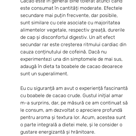
Cacao este în general bine tolerat atunci când 
este consumat în cantități moderate. Efectele 
secundare mai puțin frecvente, dar posibile, 
sunt similare cu cele asociate cu majoritatea 
alimentelor vegetale, respectiv greață, durerile 
de cap și disconfortul digestiv. Un alt efect 
secundar rar este creșterea ritmului cardiac din 
cauza conținutului de cofeină. Dacă nu 
experimentezi una din simptomele de mai sus, 
adaugă în dieta ta boabele de cacao deoarece 
sunt un superaliment.
Eu cu siguranță am avut o experiență fascinantă 
cu boabele de cacao crude. Gustul inițial amar 
m-a surprins, dar, pe măsură ce am continuat să 
le consum, am dezvoltat o apreciere profundă 
pentru aroma și textura lor. Acum, acestea sunt 
o parte integrală a dietei mele, și le consider o 
gustare energizantă și hrănitoare. 