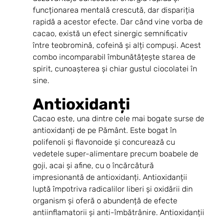
funcționarea mentală crescută, dar dispariția 
rapidă a acestor efecte. Dar când vine vorba de 
cacao, există un efect sinergic semnificativ 
între teobromină, cofeină și alți compuși. Acest 
combo incomparabil îmbunătățește starea de 
spirit, cunoașterea și chiar gustul ciocolatei în 
sine. 
Antioxidanți
Cacao este, una dintre cele mai bogate surse de 
antioxidanți de pe Pământ. Este bogat în 
polifenoli și flavonoide și concurează cu 
vedetele super-alimentare precum boabele de 
goji, acai și afine, cu o încărcătură 
impresionantă de antioxidanți. Antioxidanții 
luptă împotriva radicalilor liberi și oxidării din 
organism și oferă o abundență de efecte 
antiinflamatorii și anti-îmbătrânire. Antioxidanții 