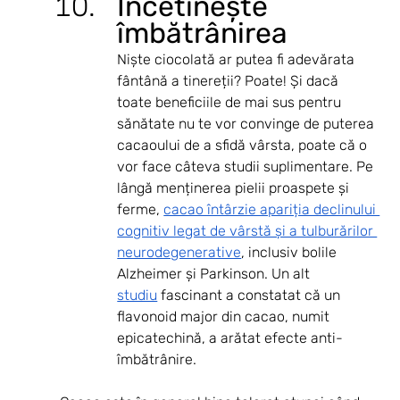
Încetinește 
îmbătrânirea
Niște ciocolată ar putea fi adevărata 
fântână a tinereții? Poate! Și dacă 
toate beneficiile de mai sus pentru 
sănătate nu te vor convinge de puterea 
cacaoului de a sfidă vârsta, poate că o 
vor face câteva studii suplimentare. Pe 
lângă menținerea pielii proaspete și 
ferme, 
cacao întârzie apariția declinului 
cognitiv legat de vârstă și a tulburărilor 
neurodegenerative
, inclusiv bolile 
Alzheimer și Parkinson. Un alt 
studiu
 fascinant a constatat că un 
flavonoid major din cacao, numit 
epicatechină, a arătat efecte anti-
îmbătrânire. 