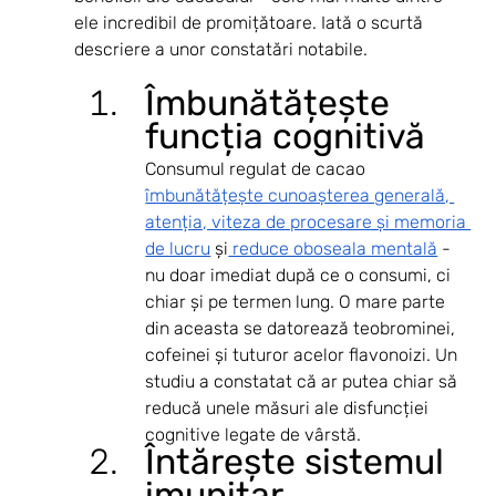
ele incredibil de promițătoare. Iată o scurtă 
descriere a unor constatări notabile.
Îmbunătățește 
funcția cognitivă 
Consumul regulat de cacao 
îmbunătățește cunoașterea generală, 
atenția, viteza de procesare și memoria 
de lucru
 și
 reduce oboseala mentală
 - 
nu doar imediat după ce o consumi, ci 
chiar și pe termen lung. O mare parte 
din aceasta se datorează teobrominei, 
cofeinei și tuturor acelor flavonoizi. Un 
studiu a constatat că ar putea chiar să 
reducă unele măsuri ale disfuncției 
cognitive legate de vârstă.
Întărește sistemul 
imunitar