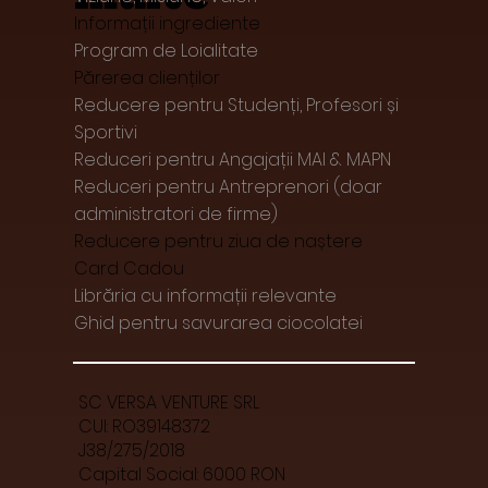
Informații ingrediente
Program de Loialitate
Părerea clienților
Reducere pentru Studenți, Profesori și
Sportivi
Reduceri pentru Angajații MAI & MAPN
Reduceri pentru Antreprenori (doar
administratori de firme)
Reducere pentru ziua de naștere
Card Cadou
Librăria cu informații relevante
Ghid pentru savurarea ciocolatei
SC VERSA VENTURE SRL
CUI: RO39148372
J38/275/2018
Capital Social: 6000 RON