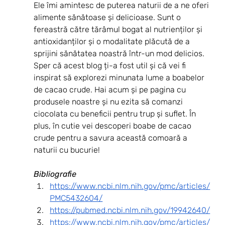
Ele îmi amintesc de puterea naturii de a ne oferi 
alimente sănătoase și delicioase. Sunt o 
fereastră către tărâmul bogat al nutrienților și 
antioxidanților și o modalitate plăcută de a 
sprijini sănătatea noastră într-un mod delicios.
Sper că acest blog ți-a fost util și că vei fi 
inspirat să explorezi minunata lume a boabelor 
de cacao crude. Hai acum și pe pagina cu 
produsele noastre și nu ezita să comanzi 
ciocolata cu beneficii pentru trup și suflet. În 
plus, în cutie vei descoperi boabe de cacao 
crude pentru a savura această comoară a 
naturii cu bucurie!
Bibliografie
https://www.ncbi.nlm.nih.gov/pmc/articles/
PMC5432604/
https://pubmed.ncbi.nlm.nih.gov/19942640/
https://www.ncbi.nlm.nih.gov/pmc/articles/