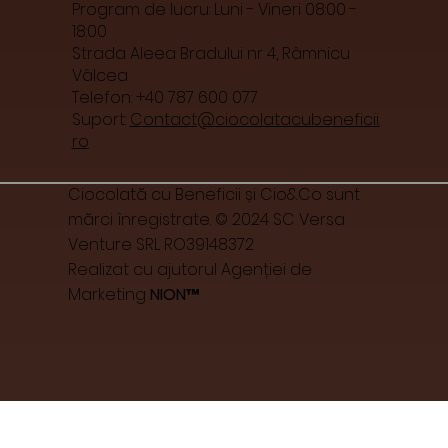
Program de lucru: Luni - Vineri 08:00 -
18:00
Strada Aleea Bradului nr 4, Râmnicu
Vâlcea
Telefon: +40 787 600 077
Suport:
Contact@ciocolatacubeneficii.
ro
Ciocolată cu Beneficii și Cio&Co sunt
mărci înregistrate. © 2024 SC Versa
Venture SRL RO39148372
Realizat cu ajutorul Agenției de
Marketing
NION™