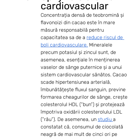
cardiovascular
Concentrația densă de teobromină și 
flavonoizi din cacao este în mare 
măsură responsabilă pentru 
capacitatea sa de a 
reduce riscul de 
boli cardiovasculare.
 Mineralele 
precum potasiul și zincul sunt, de 
asemenea, esențiale în menținerea 
vaselor de sânge puternice și a unui 
sistem cardiovascular sănătos. Cacao 
scade hipertensiunea arterială, 
îmbunătățește fluxul sanguin, previne 
formarea cheagurilor de sânge, crește 
colesterolul HDL (”bun”) și protejează 
împotriva oxidării colesterolului LDL 
(”rău”). De asemenea, un 
studiu 
a 
constatat că, consumul de ciocolată 
neagră de mai mult de cinci ori pe 