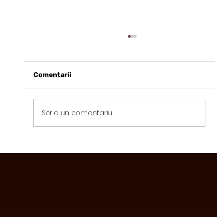
Comentarii
Scrie un comentariu...
Avantajele Consumului de Ciocolată
Funcțională