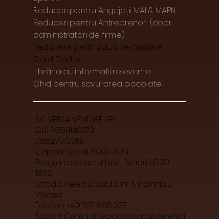
Reduceri pentru Angajații MAI & MAPN
Reduceri pentru Antreprenori (doar
administratori de firme)
Reducere pentru ziua de naștere
Card Cadou
Librăria cu informații relevante
Ghid pentru savurarea ciocolatei
SC VERSA VENTURE SRL
CUI: RO39148372
J38/275/2018
Capital Social: 6000 RON
Program de lucru: Luni - Vineri 08:00 -
18:00
Strada Aleea Bradului nr 4, Râmnicu
Vâlcea
Telefon: +40 787 600 077
Suport:
Contact@ciocolatacubeneficii.