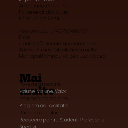
Ambasadori Social Media
Parteneriat distributie
Formular de Retur
Telefon suport: +40 787 600 077
Email:
Contact@Ciocolatacubeneficii.ro
Adresa: Strada Gib Mihăescu nr 15B,
Municipiul Râmnicu Vâlcea, Jud. Vâlcea
Mai
Povestea noastră
multe
Viziune, Misiune, Valori
Informații ingrediente
Program de Loialitate
Părerea clienților
Reducere pentru Studenți, Profesori și
Sportivi