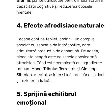
Brahmi
, plante cunoscute pentru îmbunătățirea 
capacității cognitive și reducerea oboselii 
mentale.
4. Efecte afrodisiace naturale
Cacaoa conține feniletilamină – un compus 
asociat cu senzația de îndrăgostire, care 
stimulează producția de dopamină. De aceea, 
ciocolata neagră este de secole considerată 
afrodisiac. Când este combinată cu ingrediente 
precum 
Maca
, 
Tribulus Terrestris
 și 
Ginseng 
Siberian
, efectul se intensifică, crescând libidoul 
și rezistența fizică.
5. Sprijină echilibrul 
emoțional