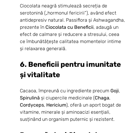
Ciocolata neagră stimulează secreția de 
serotonină („hormonul fericirii”), având efect 
antidepresiv natural. Passiflora și Ashwagandha, 
prezente în 
Ciocolata cu Beneficii
, adaugă un 
efect de calmare și reducere a stresului, ceea 
ce îmbunătățește calitatea momentelor intime 
și relaxarea generală.
6. Beneficii pentru imunitate 
și vitalitate
Cacaoa, împreună cu ingrediente precum 
Goji
, 
Spirulină
 și ciupercile medicinale (
Chaga
, 
Cordyceps
, 
Hericium
), oferă un aport bogat de 
vitamine, minerale și aminoacizi esențiali, 
susținând un organism puternic și rezistent.