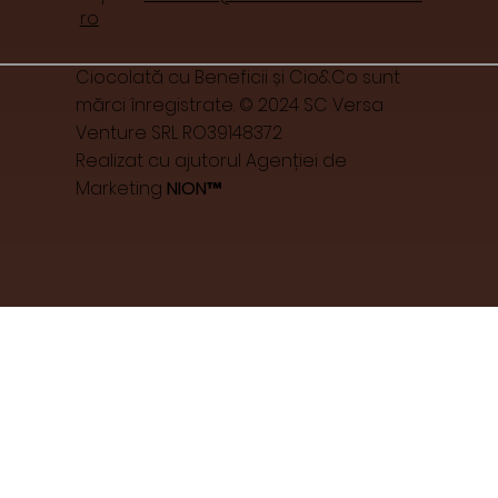
ro
Ciocolată cu Beneficii și Cio&Co sunt
mărci înregistrate. © 2024 SC Versa
Venture SRL RO39148372
Realizat cu ajutorul Agenției de
Marketing
NION™