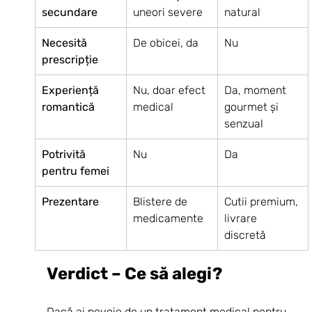
secundare
uneori severe
natural
Necesită 
De obicei, da
Nu
prescripție
Experiență 
Nu, doar efect 
Da, moment 
romantică
medical
gourmet și 
senzual
Potrivită 
Nu
Da
pentru femei
Prezentare
Blistere de 
Cutii premium, 
medicamente
livrare 
discretă
Verdict – Ce să alegi?
Dacă ai nevoie de un tratament medical pentru 