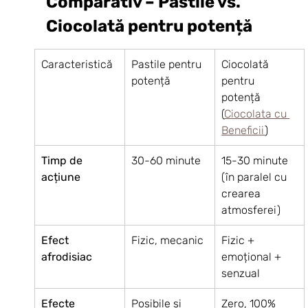
Comparativ – Pastile vs. 
Ciocolată pentru potență
Caracteristică
Pastile pentru 
Ciocolată 
potență
pentru 
potență 
(
Ciocolata cu 
Beneficii
)
Timp de 
30-60 minute
15-30 minute 
acțiune
(în paralel cu 
crearea 
atmosferei)
Efect 
Fizic, mecanic
Fizic + 
afrodisiac
emoțional + 
senzual
Efecte 
Posibile și 
Zero, 100% 