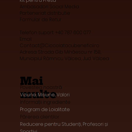
Kit pentru Presă
Ambasadori Social Media
Parteneriat distributie
Formular de Retur
Telefon suport: +40 787 600 077
Email:
Contact@Ciocolatacubeneficii.ro
Adresa: Strada Gib Mihăescu nr 15B,
Municipiul Râmnicu Vâlcea, Jud. Vâlcea
Mai
Povestea noastră
multe
Viziune, Misiune, Valori
Informații ingrediente
Program de Loialitate
Părerea clienților
Reducere pentru Studenți, Profesori și
Sportivi