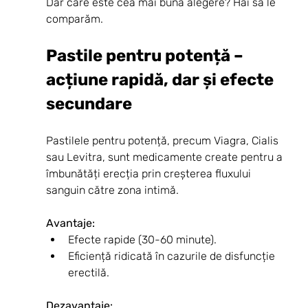
Dar care este cea mai bună alegere? Hai să le 
comparăm.
Pastile pentru potență – 
acțiune rapidă, dar și efecte 
secundare
Pastilele pentru potență, precum Viagra, Cialis 
sau Levitra, sunt medicamente create pentru a 
îmbunătăți erecția prin creșterea fluxului 
sanguin către zona intimă.
Avantaje:
Efecte rapide (30-60 minute).
Eficiență ridicată în cazurile de disfuncție 
erectilă.
Dezavantaje: