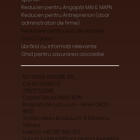
Reduceri pentru Angajații MAI & MAPN
Reduceri pentru Antreprenori (doar
administratori de firme)
Reducere pentru ziua de naștere
Card Cadou
Librăria cu informații relevante
Ghid pentru savurarea ciocolatei
SC VERSA VENTURE SRL
CUI: RO39148372
J38/275/2018
Capital Social: 6000 RON
Program de lucru: Luni - Vineri 08:00 -
18:00
Strada Aleea Bradului nr 4, Râmnicu
Vâlcea
Telefon: +40 787 600 077
Suport:
Contact@ciocolatacubeneficii.