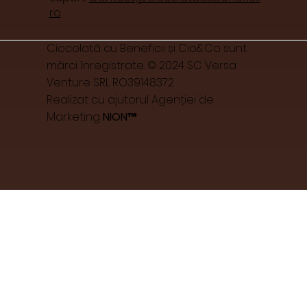
ro
Ciocolată cu Beneficii și Cio&Co sunt
mărci înregistrate. © 2024 SC Versa
Venture SRL RO39148372
Realizat cu ajutorul Agenției de
Marketing
NION™