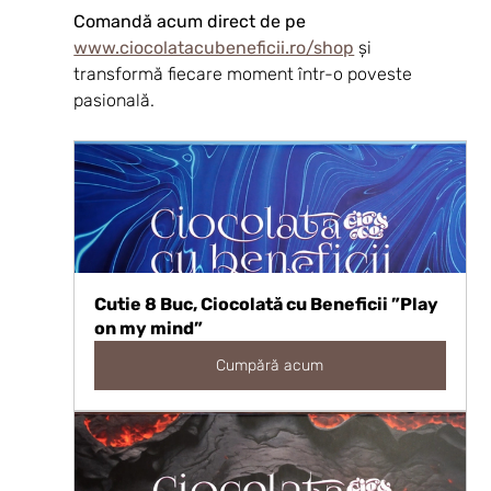
Comandă acum direct de pe 
www.ciocolatacubeneficii.ro/shop
 și 
transformă fiecare moment într-o poveste 
pasională.
Cutie 8 Buc, Ciocolată cu Beneficii ”Play 
on my mind”
Cumpără acum