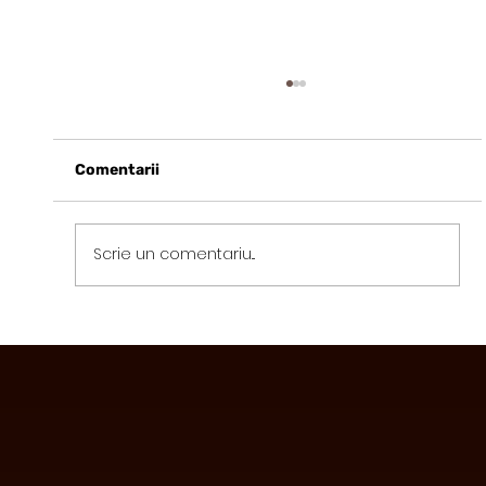
Comentarii
Scrie un comentariu...
Avantajele Consumului de Ciocolată
Funcțională