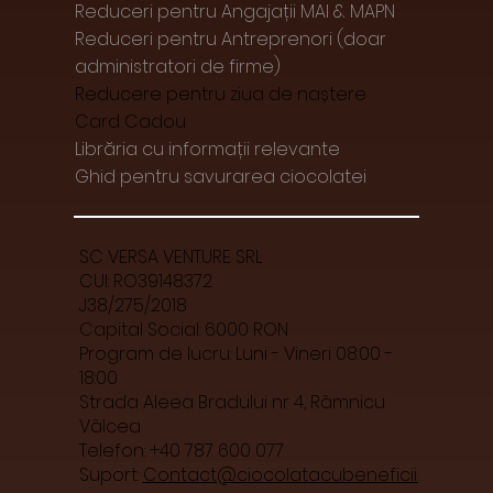
Reduceri pentru Angajații MAI & MAPN
Reduceri pentru Antreprenori (doar
administratori de firme)
Reducere pentru ziua de naștere
Card Cadou
Librăria cu informații relevante
Ghid pentru savurarea ciocolatei
SC VERSA VENTURE SRL
CUI: RO39148372
J38/275/2018
Capital Social: 6000 RON
Program de lucru: Luni - Vineri 08:00 -
18:00
Strada Aleea Bradului nr 4, Râmnicu
Vâlcea
Telefon: +40 787 600 077
Suport:
Contact@ciocolatacubeneficii.