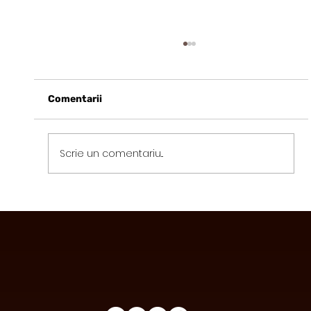
Comentarii
Scrie un comentariu...
Avantajele Consumului de Ciocolată
Funcțională