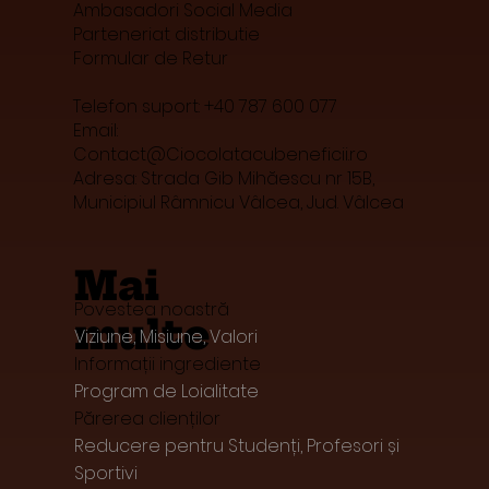
Ambasadori Social Media
Parteneriat distributie
Formular de Retur
Telefon suport: +40 787 600 077
Email:
Contact@Ciocolatacubeneficii.ro
Adresa: Strada Gib Mihăescu nr 15B,
Municipiul Râmnicu Vâlcea, Jud. Vâlcea
Mai
Povestea noastră
multe
Viziune, Misiune, Valori
Informații ingrediente
Program de Loialitate
Părerea clienților
Reducere pentru Studenți, Profesori și
Sportivi