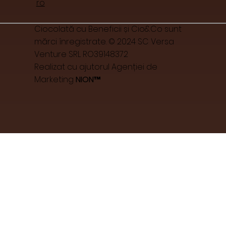
ro
Ciocolată cu Beneficii și Cio&Co sunt
mărci înregistrate. © 2024 SC Versa
Venture SRL RO39148372
Realizat cu ajutorul Agenției de
Marketing
NION™