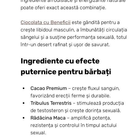
ingrediente afrodisiace și energizante naturale 
poate oferi exact această combinație.
Ciocolata cu Beneficii
 este gândită pentru a 
crește libidoul masculin, a îmbunătăți circulația 
sângelui și a susține performanța sexuală, totul 
într-un desert rafinat și ușor de savurat.
Ingrediente cu efecte 
puternice pentru bărbați
Cacao Premium
 – crește fluxul sanguin, 
favorizând erecții ferme și durabile.
Tribulus Terrestris
 – stimulează producția 
de testosteron și crește dorința sexuală.
Rădăcina Maca
 – amplifică potența, 
rezistența și controlul în timpul actului 
sexual.