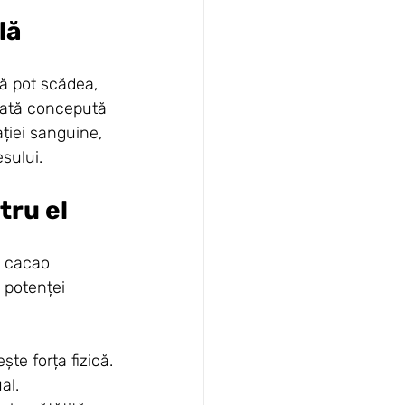
lă
că pot scădea, 
olată concepută 
ției sanguine, 
sului.
tru el
ă cacao 
 potenței 
te forța fizică.
al.