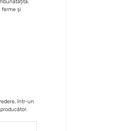
îmbunătățită.
 ferme și 
redere, într-un 
a producător.