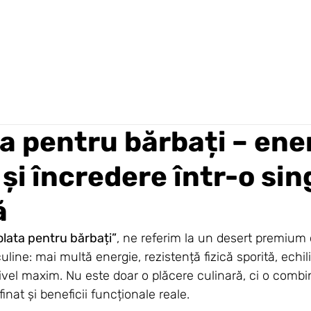
a pentru bărbați – ene
și încredere într-o si
ă
olata pentru bărbați”
, ne referim la un desert premium 
line: mai multă energie, rezistență fizică sporită, echi
nivel maxim. Nu este doar o plăcere culinară, ci o combi
finat și beneficii funcționale reale.