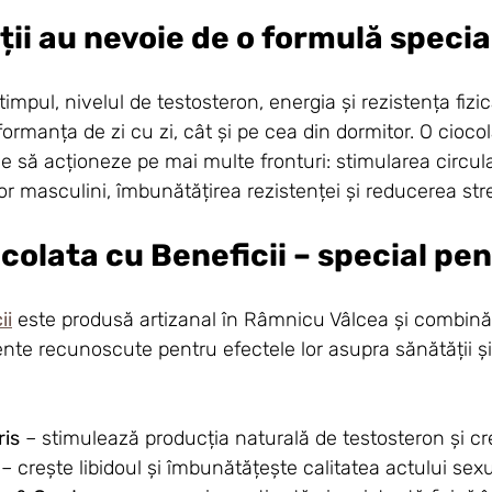
ții au nevoie de o formulă specia
mpul, nivelul de testosteron, energia și rezistența fizi
formanța de zi cu zi, cât și pe cea din dormitor. O cioc
ie să acționeze pe mai multe fronturi: stimularea circula
r masculini, îmbunătățirea rezistenței și reducerea stre
olata cu Beneficii – special pen
ii
 este produsă artizanal în Râmnicu Vâlcea și combin
te recunoscute pentru efectele lor asupra sănătății și
ris
 – stimulează producția naturală de testosteron și creș
 – crește libidoul și îmbunătățește calitatea actului sexu