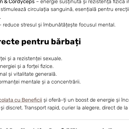
an & Cordyceps
 – energie susținută și rezistență fizică 
 stimulează circulația sanguină, esențială pentru erecții
.
– reduce stresul și îmbunătățește focusul mental.
irecte pentru bărbați
ei și a rezistenței sexuale.
rgiei și a forței fizice.
al și vitalitate generală.
ormanței mentale și a concentrării.
colata cu Beneficii
 și oferă-ți un boost de energie și înc
i discret. Transport rapid, curier la alegere, direct de l