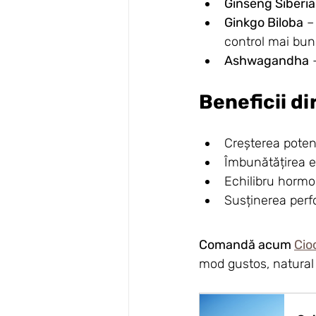
Ginseng Siberi
Ginkgo Biloba
 –
control mai bun
Ashwagandha
 
Beneficii d
Creșterea potenț
Îmbunătățirea ene
Echilibru hormon
Susținerea perf
Comandă acum 
Cio
mod gustos, natural ș