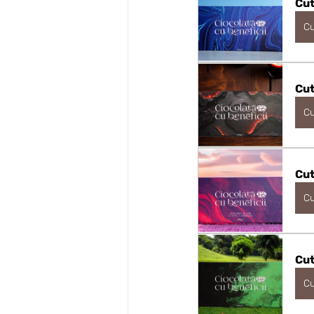
Cut
C
Cut
C
Cut
C
Cut
C