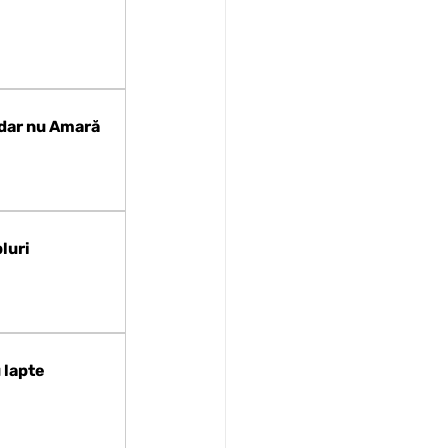
 dar nu Amară
luri
 lapte