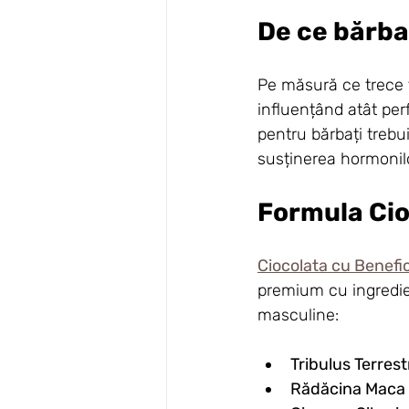
De ce bărba
Pe măsură ce trece ti
influențând atât per
pentru bărbați trebu
susținerea hormonilo
Formula Cioc
Ciocolata cu Benefic
premium cu ingredien
masculine:
Tribulus Terrest
Rădăcina Maca