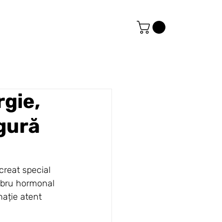
rgie,
ngură
creat special 
libru hormonal 
nație atent 