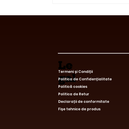
Ciocolata cu Beneficii™ Is
Now Available for
Wholesale Export Across
the European Union
Le
Termeni și Condiții
gal
Politica de Confidențialitate
Politică cookies
Politica de Retur
Declarații de conformitate
Fișe tehnice de produs