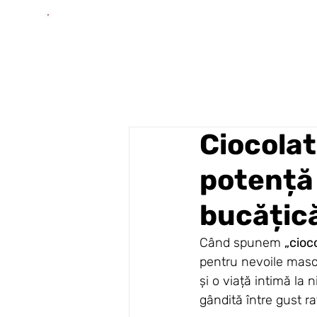
Ciocolat
potență 
bucățic
Când spunem 
„cioc
pentru nevoile mascu
și o viață intimă la 
gândită între gust ra