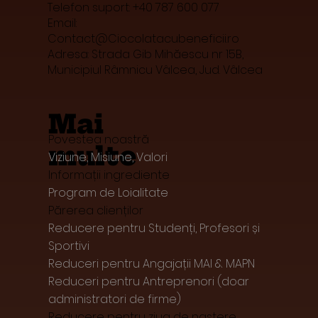
Telefon suport: +40 787 600 077
Email:
Contact@Ciocolatacubeneficii.ro
Adresa: Strada Gib Mihăescu nr 15B,
Municipiul Râmnicu Vâlcea, Jud. Vâlcea
Mai
Povestea noastră
multe
Viziune, Misiune, Valori
Informații ingrediente
Program de Loialitate
Părerea clienților
Reducere pentru Studenți, Profesori și
Sportivi
Reduceri pentru Angajații MAI & MAPN
Reduceri pentru Antreprenori (doar
administratori de firme)
Reducere pentru ziua de naștere