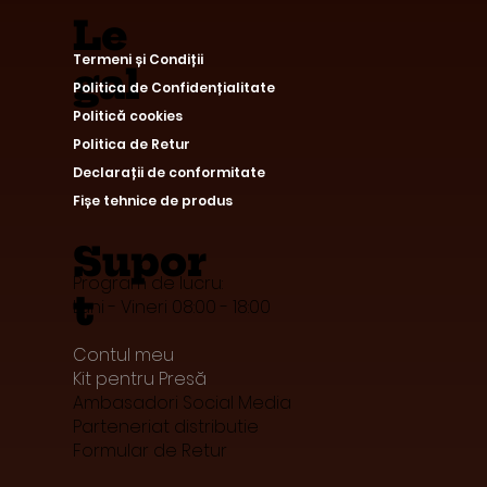
Le
Termeni și Condiții
gal
Politica de Confidențialitate
Politică cookies
Politica de Retur
Declarații de conformitate
Fișe tehnice de produs
Supor
Program de lucru:
t
Luni - Vineri 08:00 - 18:00
Contul meu
Kit pentru Presă
Ambasadori Social Media
Parteneriat distributie
Formular de Retur