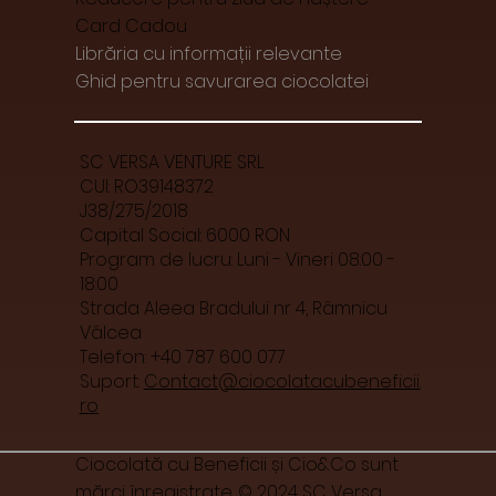
Card Cadou
Librăria cu informații relevante
Ghid pentru savurarea ciocolatei
SC VERSA VENTURE SRL
CUI: RO39148372
J38/275/2018
Capital Social: 6000 RON
Program de lucru: Luni - Vineri 08:00 -
18:00
Strada Aleea Bradului nr 4, Râmnicu
Vâlcea
Telefon: +40 787 600 077
Suport:
Contact@ciocolatacubeneficii.
ro
Ciocolată cu Beneficii și Cio&Co sunt
mărci înregistrate. © 2024 SC Versa