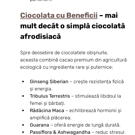
Ciocolata cu Beneficii
 – mai 
mult decât o simplă ciocolată 
afrodisiacă
Spre deosebire de ciocolatele obișnuite, 
aceasta combină cacao premium din agricultură 
ecologică cu ingrediente rare și puternice:
Ginseng Siberian
 – crește rezistența fizică 
și energia.
Tribulus Terrestris
 – stimulează libidoul la 
femei și bărbați.
Rădăcina Maca
 – echilibrează hormonii și 
amplifică plăcerea.
Guarana
 – oferă energie de lungă durată.
Passiflora & Ashwagandha
 – reduc stresul 