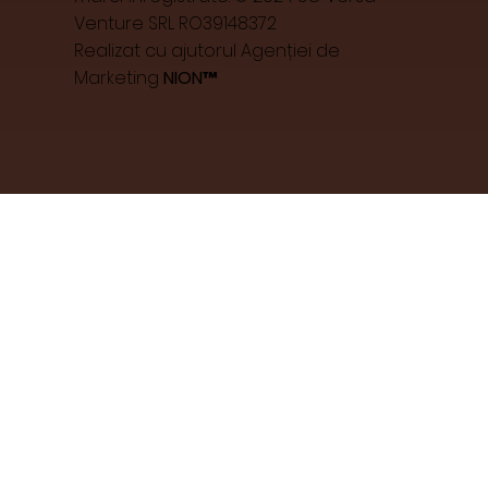
Venture SRL RO39148372
Realizat cu ajutorul Agenției de
Marketing
NION™