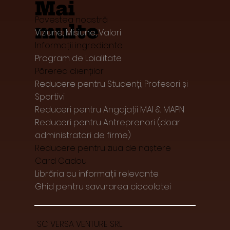
Mai
Povestea noastră
multe
Viziune, Misiune, Valori
Informații ingrediente
Program de Loialitate
Părerea clienților
Reducere pentru Studenți, Profesori și
Sportivi
Reduceri pentru Angajații MAI & MAPN
Reduceri pentru Antreprenori (doar
administratori de firme)
Reducere pentru ziua de naștere
Card Cadou
Librăria cu informații relevante
Ghid pentru savurarea ciocolatei
SC VERSA VENTURE SRL