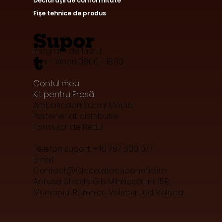
Declarații de conformitate
Fișe tehnice de produs
Supor
Program de lucru:
t
Luni - Vineri 08:00 - 18:00
Contul meu
Kit pentru Presă
Ambasadori Social Media
Parteneriat distributie
Formular de Retur
Telefon suport: +40 787 600 077
Email:
Contact@Ciocolatacubeneficii.ro
Adresa: Strada Gib Mihăescu nr 15B,
Municipiul Râmnicu Vâlcea, Jud. Vâlcea