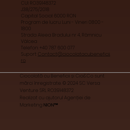
CUI: RO39148372
J38/275/2018
Capital Social: 6000 RON
Program de lucru: Luni - Vineri 08:00 -
18:00
Strada Aleea Bradului nr 4, Râmnicu
Vâlcea
Telefon: +40 787 600 077
Suport:
Contact@ciocolatacubeneficii.
ro
Ciocolată cu Beneficii și Cio&Co sunt
mărci înregistrate. © 2024 SC Versa
Venture SRL RO39148372
Realizat cu ajutorul Agenției de
Marketing
NION™