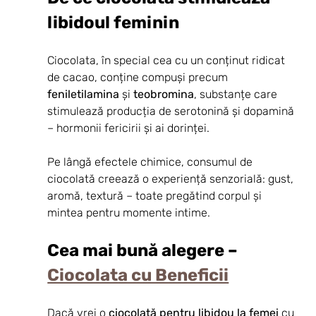
libidoul feminin
Ciocolata, în special cea cu un conținut ridicat 
de cacao, conține compuși precum 
feniletilamina
 și 
teobromina
, substanțe care 
stimulează producția de serotonină și dopamină 
– hormonii fericirii și ai dorinței.
Pe lângă efectele chimice, consumul de 
ciocolată creează o experiență senzorială: gust, 
aromă, textură – toate pregătind corpul și 
mintea pentru momente intime.
Cea mai bună alegere – 
Ciocolata cu Beneficii
Dacă vrei o 
ciocolată pentru libidou la femei
 cu 