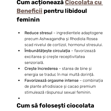
Cum acționează 
Ciocolata cu 
Beneficii
 pentru libidoul 
feminin
Reduce stresul
 – ingredientele adaptogene 
precum Ashwagandha și Rhodiola Rosea 
scad nivelul de cortizol, hormonul stresului.
Îmbunătățește circulația
 – favorizează 
excitarea și crește receptivitatea 
senzorială.
Crește încrederea
 – starea de bine și 
energia se traduc în mai multă dorință.
Favorizează orgasme intense
 – combinația 
de plante afrodisiace și cacao premium 
stimulează răspunsul sexual feminin.
Cum să folosești ciocolata 