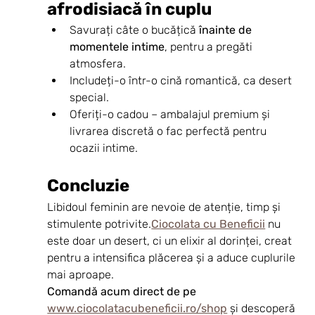
afrodisiacă în cuplu
Savurați câte o bucățică 
înainte de 
momentele intime
, pentru a pregăti 
atmosfera.
Includeți-o într-o cină romantică, ca desert 
special.
Oferiți-o cadou – ambalajul premium și 
livrarea discretă o fac perfectă pentru 
ocazii intime.
Concluzie
Libidoul feminin are nevoie de atenție, timp și 
stimulente potrivite.
Ciocolata cu Beneficii
 nu 
este doar un desert, ci un elixir al dorinței, creat 
pentru a intensifica plăcerea și a aduce cuplurile 
mai aproape.
Comandă acum direct de pe 
www.ciocolatacubeneficii.ro/shop
 și descoperă 