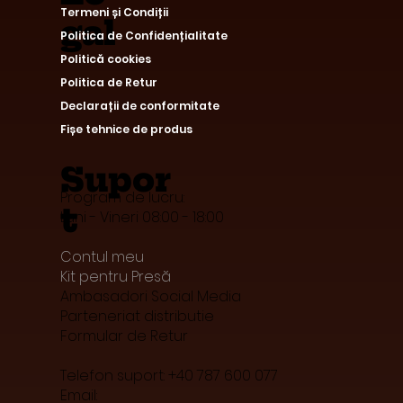
Termeni și Condiții
gal
Politica de Confidențialitate
Politică cookies
Politica de Retur
Declarații de conformitate
Fișe tehnice de produs
Supor
Program de lucru:
t
Luni - Vineri 08:00 - 18:00
Contul meu
Kit pentru Presă
Ambasadori Social Media
Parteneriat distributie
Formular de Retur
Telefon suport: +40 787 600 077
Email: