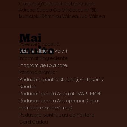
Contact@Ciocolatacubeneficii.ro
Adresa: Strada Gib Mihăescu nr 15B,
Municipiul Râmnicu Vâlcea, Jud. Vâlcea
Mai
Povestea noastră
multe
Viziune, Misiune, Valori
Informații ingrediente
Program de Loialitate
Părerea clienților
Reducere pentru Studenți, Profesori și
Sportivi
Reduceri pentru Angajații MAI & MAPN
Reduceri pentru Antreprenori (doar
administratori de firme)
Reducere pentru ziua de naștere
Card Cadou