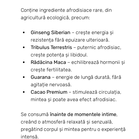
Conține ingrediente afrodisiace rare, din 
agricultură ecologică, precum:
Ginseng Siberian
 – crește energia și 
rezistența fără epuizare ulterioară.
Tribulus Terrestris
 – puternic afrodisiac, 
crește potența și libidoul.
Rădăcina Maca
 – echilibrează hormonii și 
crește fertilitatea.
Guarana
 – energie de lungă durată, fără 
agitație nervoasă.
Cacao Premium
 – stimulează circulația, 
mintea și poate avea efect afrodisiac.
Se consumă 
înainte de momentele intime
, 
creând o atmosferă relaxată și senzuală, 
pregătind corpul și mintea pentru o experiență 
intensă.