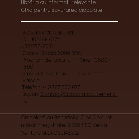
Librăria cu informații relevante
Ghid pentru savurarea ciocolatei
SC VERSA VENTURE SRL
CUI: RO39148372
J38/275/2018
Capital Social: 6000 RON
Program de lucru: Luni - Vineri 08:00 -
18:00
Strada Aleea Bradului nr 4, Râmnicu
Vâlcea
Telefon: +40 787 600 077
Suport:
Contact@ciocolatacubeneficii.
ro
Ciocolată cu Beneficii și Cio&Co sunt
mărci înregistrate. © 2024 SC Versa
Venture SRL RO39148372