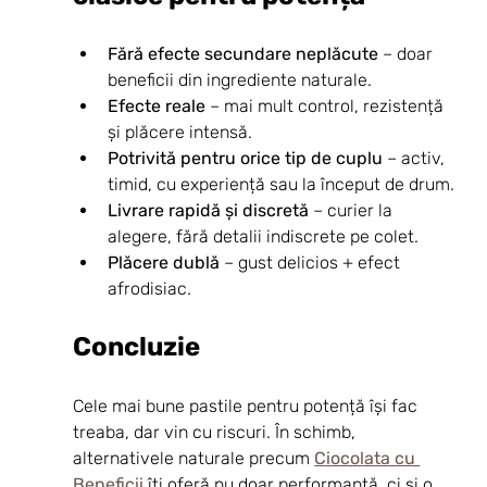
Fără efecte secundare neplăcute
 – doar 
beneficii din ingrediente naturale.
Efecte reale
 – mai mult control, rezistență 
și plăcere intensă.
Potrivită pentru orice tip de cuplu
 – activ, 
timid, cu experiență sau la început de drum.
Livrare rapidă și discretă
 – curier la 
alegere, fără detalii indiscrete pe colet.
Plăcere dublă
 – gust delicios + efect 
afrodisiac.
Concluzie
Cele mai bune pastile pentru potență își fac 
treaba, dar vin cu riscuri. În schimb, 
alternativele naturale precum 
Ciocolata cu 
Beneficii
 îți oferă nu doar performanță, ci și o 