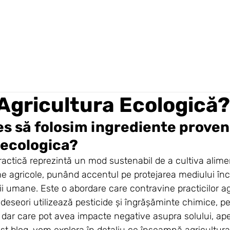
Agricultura Ecologică?
es să folosim ingrediente proveni
 ecologica? 
ctică reprezintă un mod sustenabil de a cultiva alimen
e agricole, punând accentul pe protejarea mediului înco
 umane. Este o abordare care contravine practicilor ag
deseori utilizează pesticide și îngrășăminte chimice, pe
dar care pot avea impacte negative asupra solului, apei
cest blog, vom explora în detaliu ce înseamnă agricultura