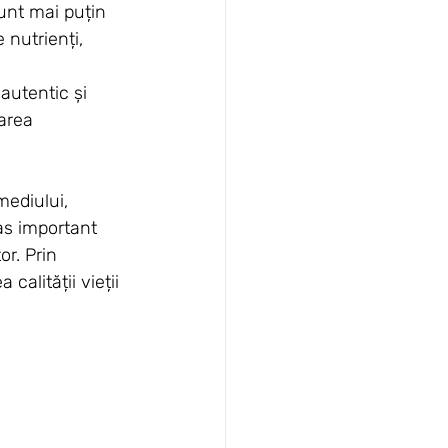
unt mai puțin 
 nutrienți, 
autentic și 
area 
mediului, 
as important 
r. Prin 
calității vieții 