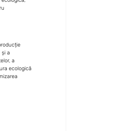
ru 
producție 
și a 
elor, a 
tura ecologică 
mizarea 