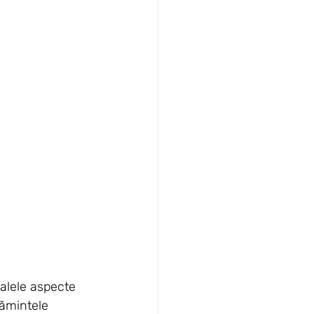
palele aspecte 
șămintele 