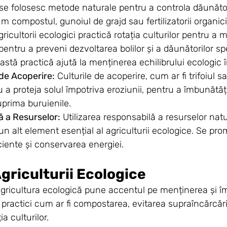
se folosesc metode naturale pentru a controla dăunători
m compostul, gunoiul de grajd sau fertilizatorii organici
gricultorii ecologici practică rotația culturilor pentru a 
pentru a preveni dezvoltarea bolilor și a dăunătorilor spe
astă practică ajută la menținerea echilibrului ecologic 
 de Acoperire:
 Culturile de acoperire, cum ar fi trifoiul 
 a proteja solul împotriva eroziunii, pentru a îmbunătăț
uprima buruienile.
ă a Resurselor:
 Utilizarea responsabilă a resurselor natu
 un alt element esențial al agriculturii ecologice. Se pr
iciente și conservarea energiei.
Agriculturii Ecologice
Agricultura ecologică pune accentul pe menținerea și î
n practici cum ar fi compostarea, evitarea supraîncărcări
a culturilor.