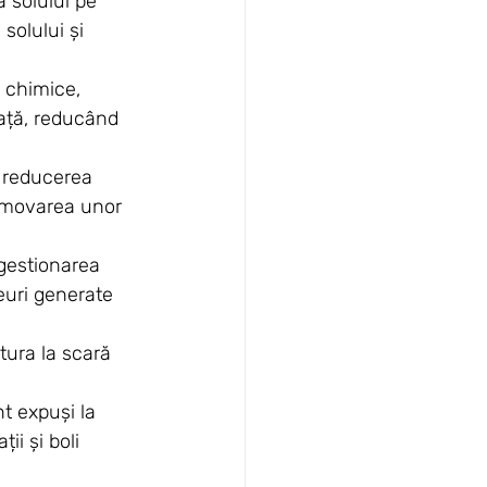
a solului pe 
olului și 
r chimice, 
ață, reducând 
a reducerea 
romovarea unor 
gestionarea 
euri generate 
tura la scară 
t expuși la 
i și boli 