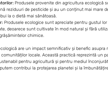
rilor: 
Produsele provenite din agricultura ecologică s
ină reziduuri de pesticide și au un conținut mai mare de
bui la o dietă mai sănătoasă.
r:
 Produsele ecologice sunt apreciate pentru gustul lor 
e, deoarece sunt cultivate în mod natural și fără utiliz
ngrășămintelor chimice.
ecologică are un impact semnificativ și benefic asupra 
 comunităților locale. Această practică reprezintă un p
ustenabil pentru agricultură și pentru mediul înconjurăto
utem contribui la protejarea planetei și la îmbunătățirea 