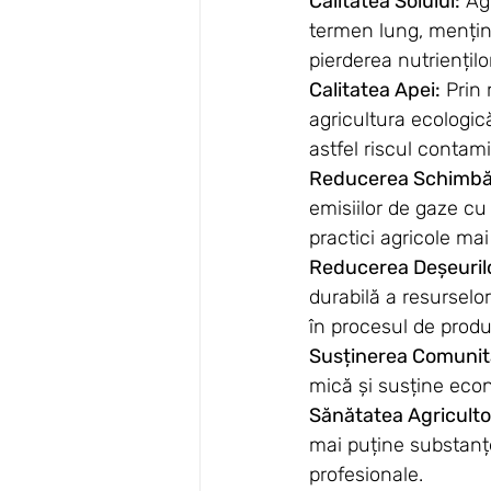
Calitatea Solului:
 Ag
termen lung, menținâ
pierderea nutriențilo
Calitatea Apei:
 Prin
agricultura ecologic
astfel riscul contam
Reducerea Schimbări
emisiilor de gaze cu
practici agricole ma
Reducerea Deșeuril
durabilă a resurselo
în procesul de produ
Susținerea Comunită
mică și susține econ
Sănătatea Agricultor
mai puține substanțe
profesionale.