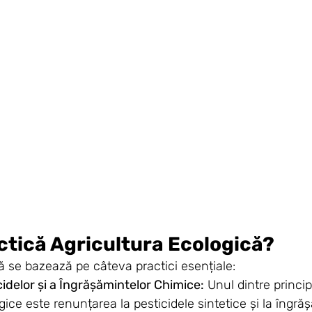
tică Agricultura Ecologică?
ă se bazează pe câteva practici esențiale:
icidelor și a Îngrășămintelor Chimice:
 Unul dintre princi
ogice este renunțarea la pesticidele sintetice și la îngră