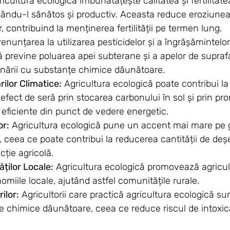
ricultura ecologică îmbunătățește calitatea și fertilitate
ndu-l sănătos și productiv. Aceasta reduce eroziunea s
r, contribuind la menținerea fertilității pe termen lung.
 renunțarea la utilizarea pesticidelor și a îngrășămintelo
ă previne poluarea apei subterane și a apelor de supraf
inării cu substanțe chimice dăunătoare.
lor Climatice:
 Agricultura ecologică poate contribui l
 efect de seră prin stocarea carbonului în sol și prin p
i eficiente din punct de vedere energetic.
or:
 Agricultura ecologică pune un accent mai mare pe 
r, ceea ce poate contribui la reducerea cantității de deș
cție agricolă.
ților Locale:
 Agricultura ecologică promovează agricul
omiile locale, ajutând astfel comunitățile rurale.
ilor:
 Agricultorii care practică agricultura ecologică sun
 chimice dăunătoare, ceea ce reduce riscul de intoxicați