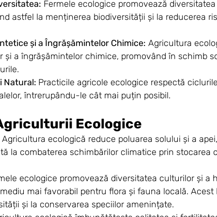
versitatea:
 Fermele ecologice promovează diversitatea cu
nd astfel la menținerea biodiversității și la reducerea ris
intetice și a Îngrășămintelor Chimice:
 Agricultura ecolo
lor și a îngrășămintelor chimice, promovând în schimb sol
urile.
 Natural: 
Practicile agricole ecologice respectă cicluril
alelor, întrerupându-le cât mai puțin posibil.
Agriculturii Ecologice
 
Agricultura ecologică reduce poluarea solului și a apei
jută la combaterea schimbărilor climatice prin stocarea 
mele ecologice promovează diversitatea culturilor și a h
mediu mai favorabil pentru flora și fauna locală. Acest l
ității și la conservarea speciilor amenințate.