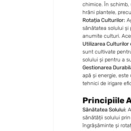
chimice. În schimb, 
hrăni plantele, precu
Rotația Culturilor:
 A
sănătatea solului și 
anumite culturi. Ace
Utilizarea Culturilor
sunt cultivate pentru
solului și pentru a s
Gestionarea Durabil
apă și energie, este
tehnici de irigare ef
Principiile 
Sănătatea Solului:
 
sănătății solului pri
îngrășăminte și rotați