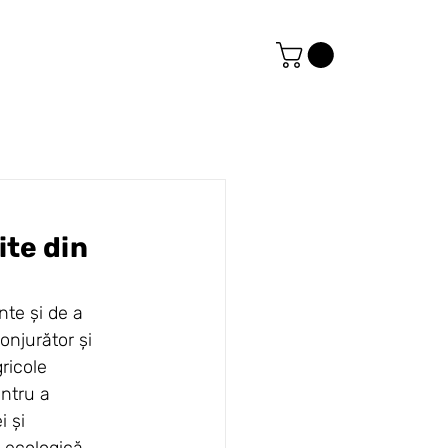
te din 
te și de a 
njurător și 
ricole 
ntru a 
 și 
 ecologică, 