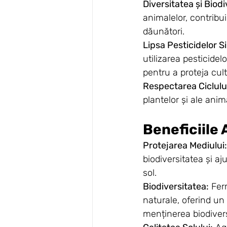
Diversitatea și Biodi
animalelor, contribui
dăunători.
Lipsa Pesticidelor S
utilizarea pesticide
pentru a proteja cult
Respectarea Ciclului
plantelor și ale anim
Beneficiile 
Protejarea Mediului:
biodiversitatea și a
sol.
Biodiversitatea:
 Fer
naturale, oferind un 
menținerea biodivers