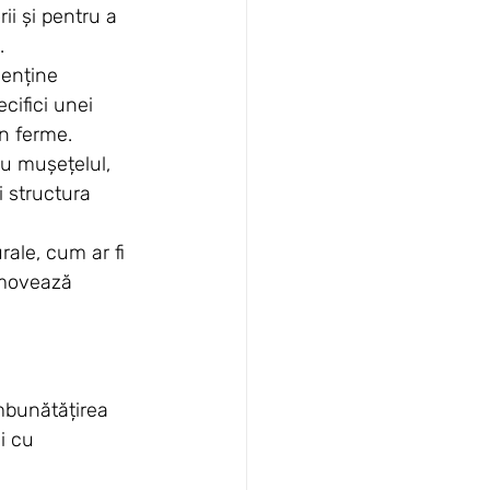
i și pentru a 
.
menține 
cifici unei 
în ferme.
sau mușețelul, 
i structura 
rale, cum ar fi 
omovează 
mbunătățirea 
i cu 