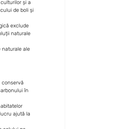
lturilor și a 
cului de boli și 
gică exclude 
uții naturale 
e naturale ale 
, conservă 
carbonului în 
abitatelor 
ucru ajută la 