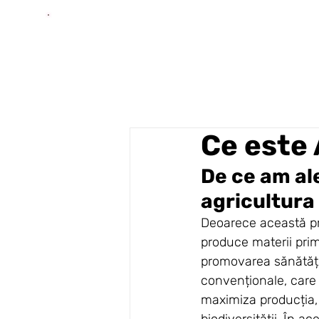
Ce este 
De ce am al
agricultura
Deoarece această pra
produce materii prim
promovarea sănătății
convenționale, care 
maximiza producția, 
biodiversității. În a